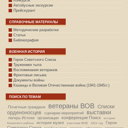
Конкурсы
Автобусные экскурсии
Прейскурант
СПРАВОЧНЫЕ МАТЕРИАЛЫ
Методические разработки
Статьи
Библиография
ВОЕННАЯ ИСТОРИЯ
С.КАЗАНСКОЕ
Герои Советского Союза
Труженики тыла
Воспоминания ветеранов
Фронтовые письма
Документы войны
Казанцы и Великая Отечественная война (1941-1945гг.)
ПОИСК ПО ТЕМАМ
ветераны ВОВ
Списки
Почетные граждане
выставки
орденоносцев
сценарии мероприятий
конференция Поиск
лагерь Истоки
организации
история
история музея
Герои
Казанского района
участники ВОВ
1921 год
Советского Союза
музейные уроки
экскурсии
афганистан
исторические