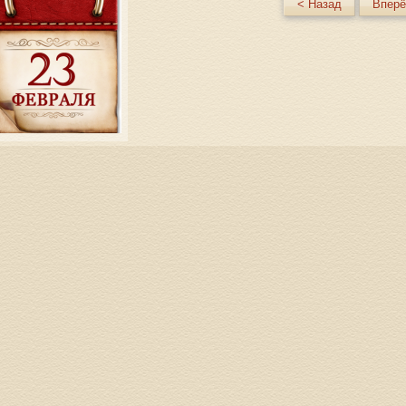
< Назад
Вперё