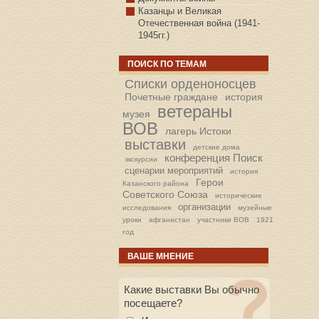
Казанцы и Великая
Отечественная война (1941-
1945гг.)
ПОИСК ПО ТЕМАМ
Списки орденоносцев
Почетные граждане
история
ветераны
музея
ВОВ
лагерь Истоки
выставки
детские дома
конференция Поиск
экскурсии
сценарии мероприятий
история
Герои
Казанского района
Советского Союза
исторические
организации
исследования
музейные
уроки
афганистан
участники ВОВ
1921
год
ВАШЕ МНЕНИЕ
Какие выставки Вы обычно
посещаете?