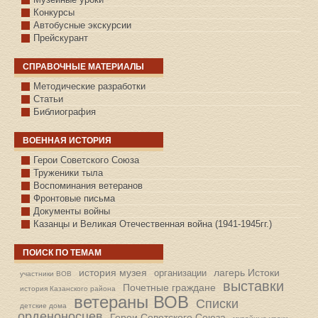
Конкурсы
Автобусные экскурсии
Прейскурант
СПРАВОЧНЫЕ МАТЕРИАЛЫ
Методические разработки
Статьи
Библиография
ВОЕННАЯ ИСТОРИЯ
С.КАЗАНСКОЕ
Герои Советского Союза
Труженики тыла
Воспоминания ветеранов
Фронтовые письма
Документы войны
Казанцы и Великая Отечественная война (1941-1945гг.)
ПОИСК ПО ТЕМАМ
история музея
лагерь Истоки
организации
участники ВОВ
выставки
Почетные граждане
история Казанского района
ветераны ВОВ
Списки
детские дома
орденоносцев
Герои Советского Союза