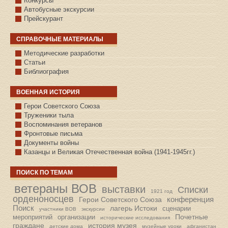
Конкурсы
Автобусные экскурсии
Прейскурант
СПРАВОЧНЫЕ МАТЕРИАЛЫ
Методические разработки
Статьи
Библиография
ВОЕННАЯ ИСТОРИЯ
С.КАЗАНСКОЕ
Герои Советского Союза
Труженики тыла
Воспоминания ветеранов
Фронтовые письма
Документы войны
Казанцы и Великая Отечественная война (1941-1945гг.)
ПОИСК ПО ТЕМАМ
ветераны ВОВ
выставки
Списки
1921 год
орденоносцев
конференция
Герои Советского Союза
Поиск
лагерь Истоки
сценарии
участники ВОВ
экскурсии
Почетные
мероприятий
организации
исторические исследования
граждане
история музея
детские дома
музейные уроки
афганистан