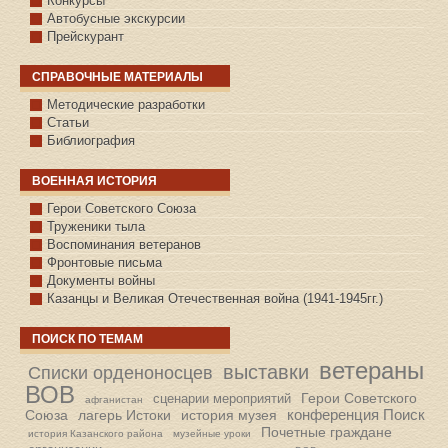
Конкурсы
Автобусные экскурсии
Прейскурант
СПРАВОЧНЫЕ МАТЕРИАЛЫ
Методические разработки
Статьи
Библиография
ВОЕННАЯ ИСТОРИЯ
С.КАЗАНСКОЕ
Герои Советского Союза
Труженики тыла
Воспоминания ветеранов
Фронтовые письма
Документы войны
Казанцы и Великая Отечественная война (1941-1945гг.)
ПОИСК ПО ТЕМАМ
ветераны
выставки
Списки орденоносцев
ВОВ
Герои Советского
сценарии мероприятий
афганистан
конференция Поиск
Союза
лагерь Истоки
история музея
Почетные граждане
история Казанского района
музейные уроки