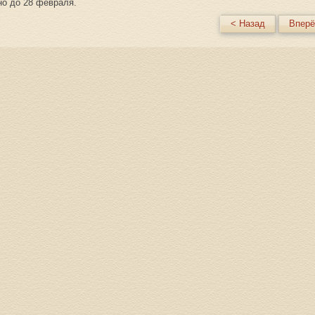
о до 28 февраля.
< Назад
Вперё