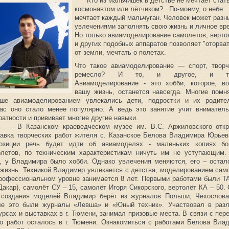
Кто из мальчишек в детстве не мечтает стат
космонавтом или лётчиком?.. По-моему, о небе
мечтает каждый мальчуган. Человек может раз
увлечениями заполнять свою жизнь и личное вр
Но только авиамоделирование самолетов, верто
и других подобных аппаратов позволяет "оторва
от земли, мечтать о полетах.
Что такое авиамоделирование — спорт, творч
ремесло? И то, и другое, и тре
Авиамоделирование - это хобби, которое, в
вашу жизнь, останется навсегда. Многие помня
ьше авиамоделированием увлекались дети, подростки и их родите
ас оно стало менее популярно. А ведь это занятие учит вниматель
ратности и прививает многие другие навыки.
азанском краеведческом музее им. В.С. Аржиловского откр
авка творческих работ жителя с. Казанское Белова Владимира Юрьев
позиции речь будет идти об авиамоделях - маленьких копиях б
олетов, по техническим характеристикам ничуть им не уступающим.
, у Владимира было хобби. Однако увлечения меняются, его – остал
жизнь. Техникой Владимир увлекается с детства, моделированием сам
рофессиональном уровне занимается 8 лет. Первыми работами были T
Дакар), самолёт СУ – 15, самолёт Игоря Сикорского, вертолёт КА – 50.
 создания моделей Владимир берёт из журналов Польши, Чехослова
ле это были журналы «Левша» и «Юный техник». Участвовал в раз
урсах и выставках в г. Тюмени, занимал призовые места. В связи с пер
о работ осталось в г. Тюмени. Ознакомиться с работами Белова Вла