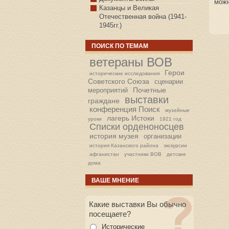
можн
Казанцы и Великая
Отечественная война (1941-
1945гг.)
ПОИСК ПО ТЕМАМ
ветераны ВОВ
Герои
исторические исследования
Советского Союза
сценарии
Почетные
мероприятий
выставки
граждане
конференция Поиск
музейные
лагерь Истоки
уроки
1921 год
Списки орденоносцев
история музея
организации
история Казанского района
экскурсии
афганистан
участники ВОВ
детские
дома
ВАШЕ МНЕНИЕ
Какие выставки Вы обычно
посещаете?
Исторические