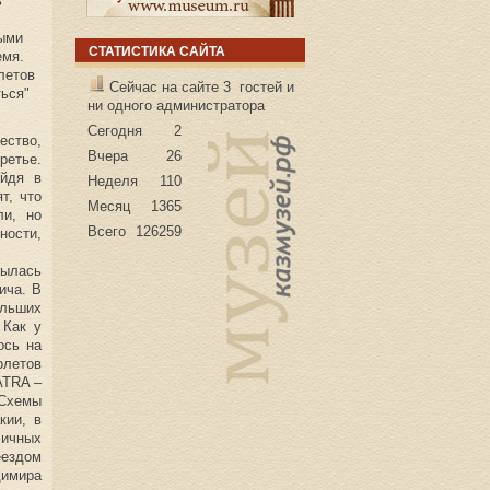
ь
ными
СТАТИСТИКА САЙТА
емя.
летов
Сейчас на сайте 3 гостей и
ться"
ни одного администратора
Сегодня
2
ество,
Вчера
26
тье.
ойдя в
Неделя
110
т, что
Месяц
1365
ли, но
Всего
126259
ности,
ылась
ича. В
ольших
 Как у
ось на
олетов
ATRA –
 Схемы
кии, в
личных
еездом
димира