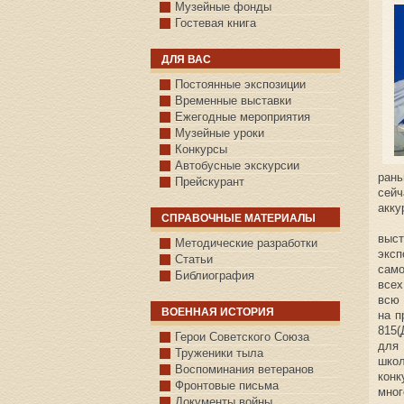
Музейные фонды
Гостевая книга
ДЛЯ ВАС
Постоянные экспозиции
Временные выставки
Ежегодные мероприятия
Музейные уроки
Конкурсы
Автобусные экскурсии
ран
Прейскурант
сейч
акку
СПРАВОЧНЫЕ МАТЕРИАЛЫ
В К
выст
Методические разработки
экс
Статьи
сам
Библиография
всех
всю 
ВОЕННАЯ ИСТОРИЯ
на п
815(
С.КАЗАНСКОЕ
Герои Советского Союза
для
Труженики тыла
шко
Воспоминания ветеранов
конк
Фронтовые письма
мног
Документы войны