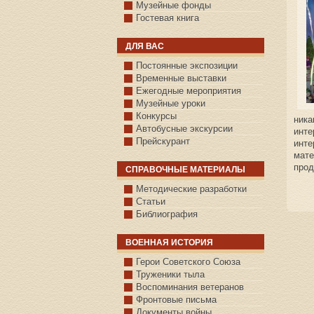
Музейные фонды
Гостевая книга
ДЛЯ ВАС
Постоянные экспозиции
Временные выставки
Ежегодные мероприятия
Музейные уроки
Конкурсы
ника
Автобусные экскурсии
инт
Прейскурант
инте
мат
прод
СПРАВОЧНЫЕ МАТЕРИАЛЫ
Методические разработки
Статьи
Библиография
ВОЕННАЯ ИСТОРИЯ
С.КАЗАНСКОЕ
Герои Советского Союза
Труженики тыла
Воспоминания ветеранов
Фронтовые письма
Документы войны