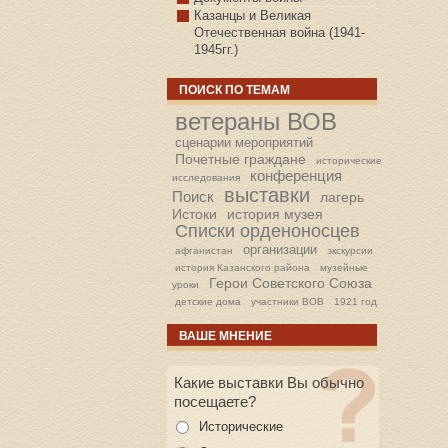
Казанцы и Великая
Отечественная война (1941-
1945гг.)
ПОИСК ПО ТЕМАМ
ветераны ВОВ
сценарии мероприятий
Почетные граждане
исторические
конференция
исследования
выставки
Поиск
лагерь
Истоки
история музея
Списки орденоносцев
организации
афганистан
экскурсии
история Казанского района
музейные
Герои Советского Союза
уроки
детские дома
участники ВОВ
1921 год
ВАШЕ МНЕНИЕ
Какие выставки Вы обычно
посещаете?
Исторические