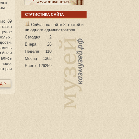
елок
 мы
СТАТИСТИКА САЙТА
них 89
Сейчас на сайте 3 гостей и
ставка
ни одного администратора
 целое
ослых,
Сегодня
2
ости.
Вчера
26
ались
Неделя
110
и были
зались
Месяц
1365
 надо:
Всего
126259
оторая
д >