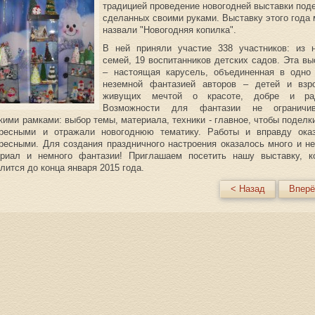
традицией проведение новогодней выставки под
сделанных своими руками. Выставку этого года
назвали "Новогодняя копилка".
В ней приняли участие 338 участников: из 
семей, 19 воспитанников детских садов. Эта вы
– настоящая карусель, объединенная в одно
неземной фантазией авторов – детей и взр
живущих мечтой о красоте, добре и рад
Возможности для фантазии не ограничив
кими рамками: выбор темы, материала, техники - главное, чтобы поделк
ересными и отражали новогоднюю тематику. Работы и вправду ока
ресными. Для создания праздничного настроения оказалось много и не
ериал и немного фантазии! Приглашаем посетить нашу выставку, к
лится до конца января 2015 года.
< Назад
Вперё