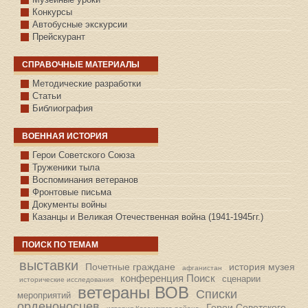
Конкурсы
Автобусные экскурсии
Прейскурант
СПРАВОЧНЫЕ МАТЕРИАЛЫ
Методические разработки
Статьи
Библиография
ВОЕННАЯ ИСТОРИЯ
С.КАЗАНСКОЕ
Герои Советского Союза
Труженики тыла
Воспоминания ветеранов
Фронтовые письма
Документы войны
Казанцы и Великая Отечественная война (1941-1945гг.)
ПОИСК ПО ТЕМАМ
выставки
Почетные граждане
история музея
афганистан
конференция Поиск
сценарии
исторические исследования
ветераны ВОВ
Списки
мероприятий
орденоносцев
Герои Советского