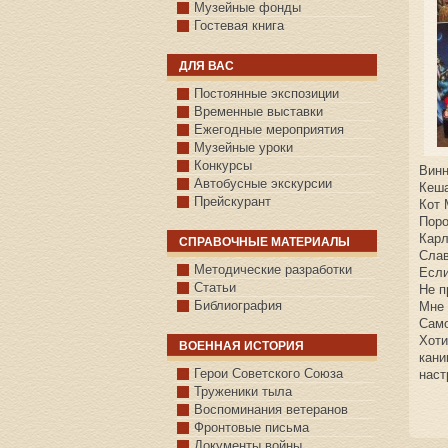
Музейные фонды
Гостевая книга
ДЛЯ ВАС
Постоянные экспозиции
Временные выставки
Ежегодные мероприятия
Музейные уроки
Конкурсы
Винн
Автобусные экскурсии
Кеша
Прейскурант
Кот 
Поро
Карл
СПРАВОЧНЫЕ МАТЕРИАЛЫ
Слав
Методические разработки
Если
Статьи
Не п
Библиография
Мне 
Само
Хоти
ВОЕННАЯ ИСТОРИЯ
кани
С.КАЗАНСКОЕ
Герои Советского Союза
наст
Труженики тыла
Воспоминания ветеранов
Фронтовые письма
Документы войны