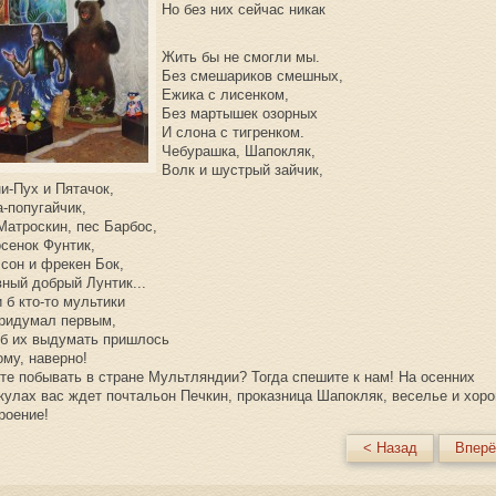
Но без них сейчас никак
Жить бы не смогли мы.
Без смешариков смешных,
Ежика с лисенком,
Без мартышек озорных
И слона с тигренком.
Чебурашка, Шапокляк,
Волк и шустрый зайчик,
и-Пух и Пятачок,
-попугайчик,
Матроскин, пес Барбос,
сенок Фунтик,
сон и фрекен Бок,
ный добрый Лунтик...
 б кто-то мультики
ридумал первым,
б их выдумать пришлось
му, наверно!
те побывать в стране Мультляндии? Тогда спешите к нам! На осенних
кулах вас ждет почтальон Печкин, проказница Шапокляк, веселье и хор
роение!
< Назад
Вперё