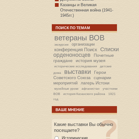
Казанцы и Великая
Отечественная война (1941-
1945гг.)
ПОИСК ПО ТЕМАМ
ветераны ВОВ
организации
экскурсии
Списки
конференция Поиск
орденоносцев
Почетные
граждане
история музея
исторические исследования
детские
выставки
Герои
дома
Советского Союза
сценарии
лагерь Истоки
мероприятий
музейные уроки
афганистан
участники
ВОВ
история Казанского района
1921
год
ВАШЕ МНЕНИЕ
Какие выставки Вы обычно
посещаете?
Исторические