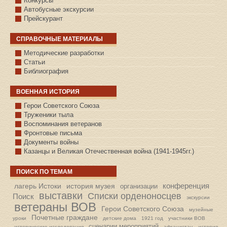
Конкурсы
Автобусные экскурсии
Прейскурант
СПРАВОЧНЫЕ МАТЕРИАЛЫ
Методические разработки
Статьи
Библиография
ВОЕННАЯ ИСТОРИЯ
С.КАЗАНСКОЕ
Герои Советского Союза
Труженики тыла
Воспоминания ветеранов
Фронтовые письма
Документы войны
Казанцы и Великая Отечественная война (1941-1945гг.)
ПОИСК ПО ТЕМАМ
конференция
лагерь Истоки
история музея
организации
выставки
Списки орденоносцев
Поиск
экскурсии
ветераны ВОВ
Герои Советского Союза
музейные
Почетные граждане
уроки
детские дома
1921 год
участники ВОВ
сценарии мероприятий
исторические исследования
афганистан
история