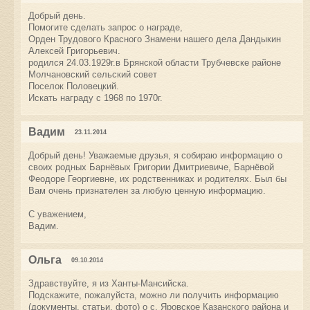
Добрый день.
Помогите сделать запрос о награде,
Орден Трудового Красного Знамени нашего дела Дандыкин
Алексей Григорьевич.
родился 24.03.1929г.в Брянской области Трубчевске районе
Молчановский сельский совет
Поселок Половецкий.
Искать награду с 1968 по 1970г.
Вадим
23.11.2014
Добрый день! Уважаемые друзья, я собираю информацию о
своих родных Барнёвых Григории Дмитриевиче, Барнёвой
Феодоре Георгиевне, их родственниках и родителях. Был бы
Вам очень признателен за любую ценную информацию.
С уважением,
Вадим.
Ольга
09.10.2014
Здравствуйте, я из Ханты-Мансийска.
Подскажите, пожалуйста, можно ли получить информацию
(документы, статьи, фото) о с. Яровское Казанского района и