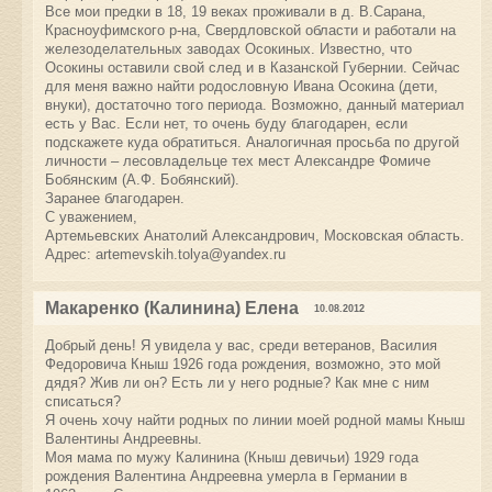
Все мои предки в 18, 19 веках проживали в д. В.Сарана,
Красноуфимского р-на, Свердловской области и работали на
железоделательных заводах Осокиных. Известно, что
Осокины оставили свой след и в Казанской Губернии. Сейчас
для меня важно найти родословную Ивана Осокина (дети,
внуки), достаточно того периода. Возможно, данный материал
есть у Вас. Если нет, то очень буду благодарен, если
подскажете куда обратиться. Аналогичная просьба по другой
личности – лесовладельце тех мест Александре Фомиче
Бобянским (А.Ф. Бобянский).
Заранее благодарен.
С уважением,
Артемьевских Анатолий Александрович, Московская область.
Адрес:
artemevskih.tolya@yandex.ru
Макаренко (Калинина) Елена
10.08.2012
Добрый день! Я увидела у вас, среди ветеранов, Василия
Федоровича Кныш 1926 года рождения, возможно, это мой
дядя? Жив ли он? Есть ли у него родные? Как мне с ним
списаться?
Я очень хочу найти родных по линии моей родной мамы Кныш
Валентины Андреевны.
Моя мама по мужу Калинина (Кныш девичьи) 1929 года
рождения Валентина Андреевна умерла в Германии в