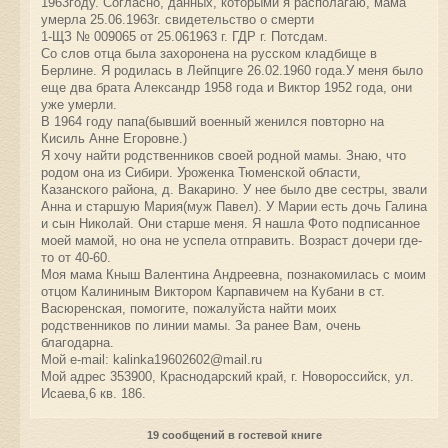
1963году. Согласно, данных, которыми я располагаю, мама
умерла 25.06.1963г. свидетельство о смерти
1-ЩЗ № 009065 от 25.061963 г. ГДР г. Потсдам.
Со слов отца была захоронена на русском кладбище в
Берлине. Я родилась в Лейпциге 26.02.1960 года.У меня было
еще два брата Александр 1958 года и Виктор 1952 года, они
уже умерли.
В 1964 году папа(бывший военный женился повторно на
Кисиль Анне Егоровне.)
Я хочу найти родственников своей родной мамы. Знаю, что
родом она из Сибири. Уроженка Тюменской области,
Казанского района, д. Вакарино. У нее было две сестры, звали
Анна и старшую Мария(муж Павел). У Марии есть дочь Галина
и сын Николай. Они старше меня. Я нашла Фото подписанное
моей мамой, но она не успела отправить. Возраст дочери где-
то от 40-60.
Моя мама Кныш Валентина Андреевна, познакомилась с моим
отцом Калининым Виктором Карпавичем на Кубани в ст.
Васюренская, помогите, пожалуйста найти моих
родственников по линии мамы. За ранее Вам, очень
благодарна.
Мой e-mail:
kalinka19602602@mail.ru
Мой адрес 353900, Краснодарский край, г. Новороссийск, ул.
Исаева,6 кв. 186.
19 сообщений в гостевой книге