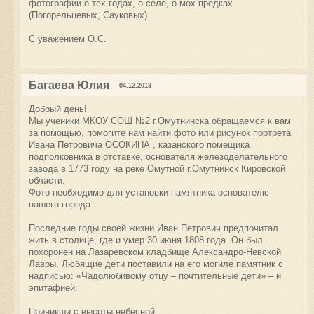
фотографии о тех годах, о селе, о мох предках
(Погорельцевых, Сауковых).
С уважением О.С.
Багаева Юлия
04.12.2013
Добрый день!
Мы ученики МКОУ СОШ №2 г.Омутнинска обращаемся к вам
за помощью, помогите нам найти фото или рисунок портрета
Ивана Петровича ОСОКИНА , казанского помещика
подполковника в отставке, основателя железоделательного
завода в 1773 году на реке Омутной г.Омутнинск Кировской
области.
Фото необходимо для установки памятника основателю
нашего города.
Последние годы своей жизни Иван Петрович предпочитал
жить в столице, где и умер 30 июня 1808 года. Он был
похоронен на Лазаревском кладбище Александро-Невской
Лавры. Любящие дети поставили на его могиле памятник с
надписью: «Чадолюбивому отцу – почтительные дети» – и
эпитафией:
Приникши с высоты небесной,