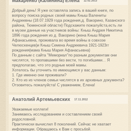
Макаренко (Калинина) Елена
12.02.2013
Добрый день! Я уже оставляла запись в вашей книге, по
вопросу поиска родных своей мамы Кныш Валениты
Андреевны (18.07.1929 года рождения,д. Вакорино, Казанского
района, Тюменской области) Подскажите пожалуйста,есть ли
в музеи данные на участников войны: Кныш Андрея Никитича
1896 года рождения из д. Вакорино (жена Кныш Мария
Афанасьевна, проживала во время войны в совхозе
Челюскенцев)и Кныш Семена Андреевича 1921-1923гг
рождения(мама Кныш Мария Афанасьевна)
По данным с сайта "Мемориал"по разным документам они
числятся, то пропавшими без вести, то погибшими... Я
предполагаю, что это родные моей мамы.
Хотелось бы уточнить по имеющимся у вас данным:
1. Где именно они проживали?
2. Кто из из членов семьи числятся в их архивных документа?
Отзовитесь пожалуйста! С уважением, Елена!
Анатолий Артемьевских
17.11.2012
Уважаемые коллеги!
Занимаюсь исследованием и составлением своей
родословной.
Практически вычислил 8 поколений. Сейчас не хватает
информации. Обращаюсь к Вам с просьбой.