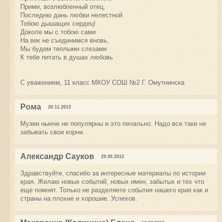
Прими, возлюбленный отец,
Последню дань любви нелестной
Тобою дышащих сердец!
Доколе мы с тобою сами
На век не съединимся вновь,
Мы будем теплыми слезами
К тебе питать в душах любовь
С уважением, 11 класс МКОУ СОШ №2 Г. Омутнинска
Рома
20.11.2013
Музеи нынче не популярны и это печально. Надо все таки не
забывать свои корни.
Александр Сауков
29.09.2013
Здравствуйте, спасибо за интересные материалы по истории
края. Желаю новых событий, новых имен, забытых и тех что
еще помнят. Только не разделяете события нашего края как и
страны на плохие и хорошие. Успехов.