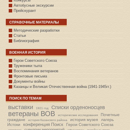
Конкурсы
Автобусные экскурсии
Прейскурант
СПРАВОЧНЫЕ МАТЕРИАЛЫ
Методические разработки
Статьи
Библиография
ВОЕННАЯ ИСТОРИЯ
С.КАЗАНСКОЕ
Герои Советского Союза
Труженики тыла
Воспоминания ветеранов
Фронтовые письма
Документы войны
Казанцы и Великая Отечественная война (1941-1945гг.)
ПОИСК ПО ТЕМАМ
выставки
Списки орденоносцев
1921 год
ветераны ВОВ
Почетные
исторические исследования
граждане
история музея
лагерь
история Казанского района
конференция Поиск
Истоки
Герои Советского Союза
сценарии мероприятий
экскурсии
афганистан
музейные уроки