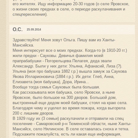
его жителях. Ищу информацию 20-30 годов (о селе Яровское,
о жизни своих предках в селе, о периоде раскулачивания и
спецпереселения).
О.С.
25.09.2014
Здравствуйте! Меня зовут Ольга. Пишу вам из Ханты-
Мансийска.
Меня интересует все о моих предках. Когда-то (в 1910-20 гг.)
жили предки - Сауковы. Девичья фамилия моей
прапрабабушки - Погорельцева Пелагея, деда звали
Александр. Были у них дети: Ульяна, Афанасий, Лиза (?).
Ульяна (моя про бабушка 1882 г.р.) вышла замуж за Саукова
Якова Илларионовича (1884 г.р.). Их дети: Глеб, Анна,
Елизавета (моя бабушка), Дора, Ирина...
Вообще тогда семья Сауковых была большая.
Как рассказывала моя бабушка, село Яровски, а ныне
Яровское, было большое на 300 дворов. Большой дом,
выстроенный еще дедом моей бабушки, стоял на краю села.
Благодаря чему и уцелел во время пожара, когда выгорела
200 с лишним дворов.
В 1929 году их (3 семьи) раскулачили и отправили на спец
поселение - Самаровский р-н Тюменской области, ныне Ханты-
Мансийск, село Нялинское. В селе оставалась сноха и тетка.
Подскажите пожалуйста, есть ли какая еще информация,