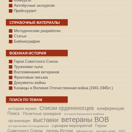
Конкурсы
Автобусные экскурсии
Прейскурант
СПРАВОЧНЫЕ МАТЕРИАЛЫ
Методические разработки
Статьи
Библиография
ВОЕННАЯ ИСТОРИЯ
С.КАЗАНСКОЕ
Герои Советского Союза
Труженики тыла
Воспоминания ветеранов
Фронтовые письма
Документы войны
Казанцы и Великая Отечественная война (1941-1945гг.)
ПОИСК ПО ТЕМАМ
Списки орденоносцев
конференция
история музея
Поиск
Почетные граждане
история Казанского района
ветераны ВОВ
выставки
организации
Герои
сценарии мероприятий
исторические исследования
Советского Союза
лагерь Истоки
афганистан
детские дома
1921