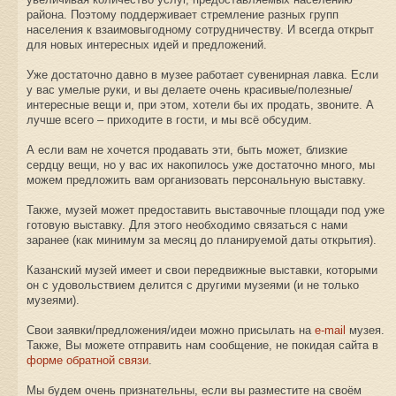
района. Поэтому поддерживает стремление разных групп
населения к взаимовыгодному сотрудничеству. И всегда открыт
для новых интересных идей и предложений.
Уже достаточно давно в музее работает сувенирная лавка. Если
у вас умелые руки, и вы делаете очень красивые/полезные/
интересные вещи и, при этом, хотели бы их продать, звоните. А
лучше всего – приходите в гости, и мы всё обсудим.
А если вам не хочется продавать эти, быть может, близкие
сердцу вещи, но у вас их накопилось уже достаточно много, мы
можем предложить вам организовать персональную выставку.
Также, музей может предоставить выставочные площади под уже
готовую выставку. Для этого необходимо связаться с нами
заранее (как минимум за месяц до планируемой даты открытия).
Казанский музей имеет и свои передвижные выставки, которыми
он с удовольствием делится с другими музеями (и не только
музеями).
Свои заявки/предложения/идеи можно присылать на
e-mail
музея.
Также, Вы можете отправить нам сообщение, не покидая сайта в
форме обратной связи
.
Мы будем очень признательны, если вы разместите на своём