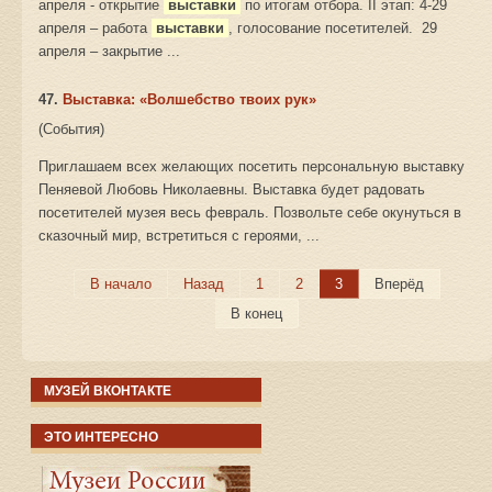
апреля - открытие
выставки
по итогам отбора. II этап: 4-29
апреля – работа
выставки
, голосование посетителей. 29
апреля – закрытие ...
47.
Выставка: «Волшебство твоих рук»
(События)
Приглашаем всех желающих посетить персональную выставку
Пеняевой Любовь Николаевны. Выставка будет радовать
посетителей музея весь февраль. Позвольте себе окунуться в
сказочный мир, встретиться с героями, ...
В начало
Назад
1
2
3
Вперёд
В конец
МУЗЕЙ ВКОНТАКТЕ
ЭТО ИНТЕРЕСНО