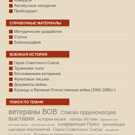
Конкурсы
Автобусные экскурсии
Прейскурант
СПРАВОЧНЫЕ МАТЕРИАЛЫ
Методические разработки
Статьи
Библиография
ВОЕННАЯ ИСТОРИЯ
С.КАЗАНСКОЕ
Герои Советского Союза
Труженики тыла
Воспоминания ветеранов
Фронтовые письма
Документы войны
Казанцы и Великая Отечественная война (1941-1945гг.)
ПОИСК ПО ТЕМАМ
ветераны ВОВ
Списки орденоносцев
выставки
история музея
лагерь Истоки
афганистан
конференция Поиск
организации
детские дома
музейные уроки
Герои Советского Союза
сценарии мероприятий
экскурсии
Почетные граждане
участники ВОВ
исторические исследования