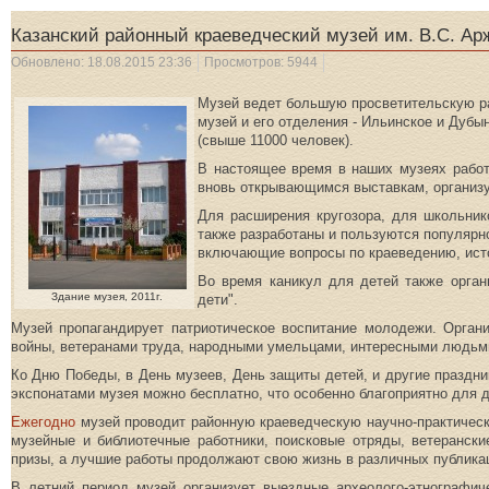
Казанский районный краеведческий музей им. В.С. Ар
Обновлено: 18.08.2015 23:36
Просмотров: 5944
Музей ведет большую просветительскую ра
музей и его отделения - Ильинское и Дубы
(свыше 11000 человек).
В настоящее время в наших музеях работ
вновь открывающимся выставкам, организ
Для расширения кругозора, для школьни
также разработаны и пользуются популярн
включающие вопросы по краеведению, исто
Во время каникул для детей также орган
Здание музея, 2011г.
дети".
Музей пропагандирует патриотическое воспитание молодежи. Орган
войны, ветеранами труда, народными умельцами, интересными людьм
Ко Дню Победы, в День музеев, День защиты детей, и другие праздни
экспонатами музея можно бесплатно, что особенно благоприятно для 
Ежегодно
музей проводит районную краеведческую научно-практическ
музейные и библиотечные работники, поисковые отряды, ветеранск
призы, а лучшие работы продолжают свою жизнь в различных публика
В летний период музей организует выездные археолого-этнографич