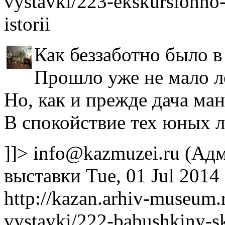
vystavki/223-ekskursionno
istorii
Как беззаботно было в
Прошло уже не мало л
Но, как и прежде дача ман
В спокойствие тех юных л
]]>
info@kazmuzei.ru
(Адм
выставки
Tue, 01 Jul 2014
http://kazan.arhiv-museum
vystavki/222-babushkiny-s