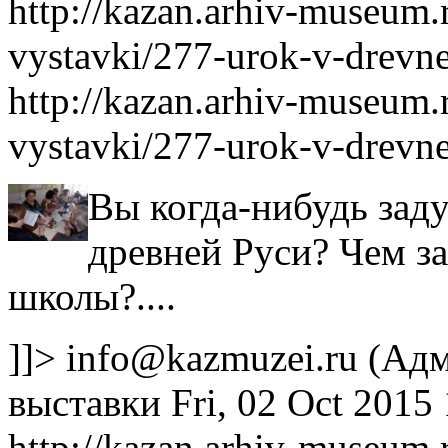
http://kazan.arhiv-museum
vystavki/277-urok-v-drevne
http://kazan.arhiv-museum
vystavki/277-urok-v-drevne
Вы когда-нибудь заду
древней Руси? Чем з
школы?....
]]>
info@kazmuzei.ru
(Адм
выставки
Fri, 02 Oct 2015
http://kazan.arhiv-museum