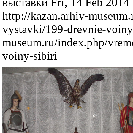
выставки
Fri, 14 Feb 2014
http://kazan.arhiv-museum
vystavki/199-drevnie-voiny
museum.ru/index.php/vreme
voiny-sibiri