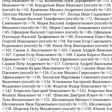
Петр Иванович<br />54. Колиненко Наум Дорофеевич<br />55. 
Иванович<br />58. Кондратьев Иван Иванович (погиб)<br />59
(погиб)<br />62. Кравченко Михаил Андреевич (погиб)<br />6
Лапухин Матвей Тихонович<br />67. Лисица Иван Сидорович<b
/>71. Мальцев Василий Тимофеевич (погиб)<br />72. Мальцев
Семенович<br />76. Морев Василий Анфиногенович (погиб)<br
Минаевич (погиб)<br />81. Морев Савелий Аверьянович (погиб
/>85. Офицеров Василий Сергеевич (погиб)<br />86. Офицеров
Плотицын Василий Трофимович<br />90. Плотников Павел Васи
Георгий Николаевич (погиб)<br />94. Рагозин Егор Савельевич
Родионович (погиб)<br />98. Ренев Петр Викторович (погиб)<b
/>102. Сауков А. Васильевич<br />103. Сауков Андрей Яковлеви
/>107. Сауков Егор Николаевич<br />108. Сауков Кирилл Васил
Ефимович<br />112. Сауков Петр Ефремович (погиб)<br />113. 
Сашков Петр Андреевич<br />117. Сенчугов Андрей Васильеви
/>121. Сливков Кузьма Максимович<br />122. Смолин Иван Ни
Павлович (погиб)<br />126. Суслов Михаил Гаврилович<br />
Афанасьевич<br />130. Теплоухов Мартемьян Семенович (погиб
Яковлевич (погиб)<br />134. Устюжанин Евстратий Яковлевич 
Федорович (погиб)<br />138. Федотов Федор Николаевич<br /
/>142. Хевролин Григорий Николаевич<br />143. Хевролин Кон
Филипп Яковлевич<br />147. Шевелёв Дмитрий Ильич<br />14
Лука Филиппович<br />151. Шеломенцев Михаил Степанович (п
Шеломенцев Яков Прокопьевич (погиб)<br />155. Шеломенцев 
/>158. Шорохов Петр Михайлович (погиб)<br />159. Юхнов Ал