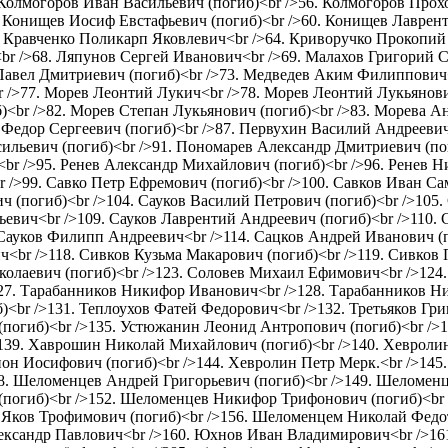
Колмогоров Иван Васильевич (погиб)<br />56. Колмогоров Прох
. Конищев Иосиф Евстафьевич (погиб)<br />60. Конищев Лаврен
3. Кравченко Поликарп Яковлевич<br />64. Криворучко Прокопий
r />68. Ляпунов Сергей Иванович<br />69. Малахов Григорий С
 Павел Дмитриевич (погиб)<br />73. Медведев Аким Филиппович
 />77. Морев Леонтий Лукич<br />78. Морев Леонтий Лукьянови
)<br />82. Морев Степан Лукьянович (погиб)<br />83. Морева А
 Федор Сергеевич (погиб)<br />87. Первухин Василий Андреевич
льевич (погиб)<br />91. Пономарев Александр Дмитриевич (пог
<br />95. Ренев Александр Михайлович (погиб)<br />96. Ренев 
r />99. Савко Петр Ефремович (погиб)<br />100. Савков Иван Са
ч (погиб)<br />104. Сауков Василий Петрович (погиб)<br />105.
ьевич<br />109. Сауков Лаврентий Андреевич (погиб)<br />110. 
Сауков Филипп Андреевич<br />114. Сацков Андрей Иванович (по
ч<br />118. Сивков Кузьма Макарович (погиб)<br />119. Сивко
колаевич (погиб)<br />123. Соловев Михаил Ефимович<br />12
127. Тарабанников Никифор Иванович<br />128. Тарабанников Н
)<br />131. Теплоухов Фатей Федорович<br />132. Третьяков Гр
(погиб)<br />135. Устюжанин Леонид Антропович (погиб)<br />
>139. Хаврошин Николай Михайлович (погиб)<br />140. Хевроли
он Иосифович (погиб)<br />144. Хевролин Петр Мерк.<br />145.
8. Шеломенцев Андрей Григорьевич (погиб)<br />149. Шеломен
огиб)<br />152. Шеломенцев Никифор Трифонович (погиб)<br /
Яков Трофимович (погиб)<br />156. Шеломенцем Николай Федот
ександр Павлович<br />160. Юхнов Иван Владимирович<br />16