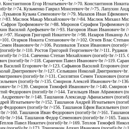
9. Константинов Егор Игнатьевич<br />70. Константинов Никита
иб)<br />74. Кузьменко Гаврил Моисеевич<br />75. Лапухин Ан
8. Лукьянов Кузьма Семенович<br />79. Малахов Иван Ефимович 
r />83. Маслюк Макар Михайлович<br />84. Маслюк Михаил Мих
 Сафрон Трофимович<br />88. Миронов Серафим Трофимович (по
хин Василий Арефьевич<br />93. Нагорнов Иван Иванович<br />
br />97. Назаров Григорий Никитич<br />98. Назаров Никанор А
/>101. Огарков Никита Степанович<br />102. Огнев Влас Степан
емен Иванович<br />106. Разливалов Тихон Иванович (погиб)<br
погиб)<br />110. Ростов Григорий Георгиевич<br />111. Рудако
огиб)<br />114. Савченко Степан Михайлович (погиб)<br />115.
вич (погиб)<br />118. Саранчин Павел Иванович<br />119. Сар
ов Василий Егорович<br />123. Сафьянов Василий Егорович (пог
олай Дмитриевич<br />127. Сельяшин Николай Дмитриевич<br /
триевич (погиб)<br />131. Сиселятин Семен Тихонович (погиб)
ильевич (погиб)<br />135. Смирнов Алексей Иванович<br />136
ович<br />139. Смирнов Тимофей Иванович<br />140. Смирнов Ф
тий Федорович (погиб)<br />144. Тагильцев Иван Абрамович (по
 Андреевич<br />148. Ташланов Александр Афанасьевич (погиб)<
рей Игнатьевич<br />152. Ташланов Андрей Игнатьевич (погиб)
р Федорович (погиб)<br />156. Ташланов Ефим Васильевич (поги
br />160. Ташланов Иван Федорович (погиб)<br />161. Ташлано
иб)<br />164. Ташланов Федор Семенович (погиб)<br />165. Та
 Теплов Павел Никитич (погиб)<br />169. Теплов Тимофей Никола
ич (погиб)<br />173. Тришечкин Архип Иванович (погиб)<br />