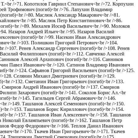
 Т.<br />71. Копотилов Гавриил Степанович<br />72. Корпухин
дрей Трофимович (погиб)<br />76. Лапухин Владимир
(погиб)<br />80. Маслюк Александр Макарович<br />81.
айлович<br />85. Маслюк Петр Константинович<br />86.
гиб)<br />89. Михалев Иосиф Васильевич<br />90. Молоков
94. Назаров Андрей Ильич<br />95. Назаров Василий
лексеевич (погиб)<br />99. Насекин Иван Александрович
ович<br />103. Полишкин Григорий Петрович<br />104.
 />107. Ренев Александр Сергеевич (погиб)<br />108. Ренев
в Василий Филиппович (погиб)<br />112. Савченко Алексей
 Санников Алексей Архипович (погиб)<br />116. Санников
анчин Павел Иванович<br />120. Сатинов Владимир Иванович
иб)<br />124. Сафьянов Григорий Васильевич (погиб)<br />125.
>128. Селянин Михаил Дмитриевич (погиб)<br />129.
<br />132. Сметанин Иван Григорьевич (погиб)<br />133.
. Смирнов Андрей Иванович (погиб)<br />137. Смирнов
илипп Захарович (погиб)<br />141. Соколов Борис Ал.<br
гиб)<br />145. Тагильцев Сергей Абрамович<br />146.
br />149. Ташланов Алексей Семенович (погиб)<br />150.
<br />153. Ташланов Борис Кириллович (погиб)<br />154.
б)<br />157. Ташланов Иван Алексеевич<br />158. Ташланов
в Николай Евлампьевич (погиб)<br />162. Ташланов Петр
шланов Федор Федорович<br />166. Теплов Данил Иванович
евич<br />170. Ткачев Иван Григорьевич<br />171. Ткачев
174. Тришечкин Дмитрий Семенович (погиб)<br />175.