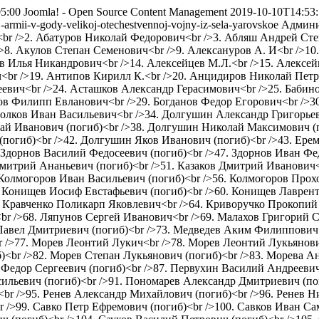
5:00
Joomla! - Open Source Content Management
2019-10-10T14:53
-armii-v-gody-velikoj-otechestvennoj-vojny-iz-sela-yarovskoe
Админи
ич<br />2. Абатуров Николай Федорович<br />3. Абляш Андрей Ст
 />8. Акулов Степан Семенович<br />9. Алексануров А. И<br />1
в Илья Никандрович<br />14. Алексейцев М.Л.<br />15. Алексей
<br />19. Антипов Кирилл К.<br />20. Анцидиров Николай Пет
вич<br />24. Асташков Александр Герасимович<br />25. Бабино
лов Филипп Евланович<br />29. Богданов Федор Егорович<br />3
олков Иван Васильевич<br />34. Долгушин Александр Григорьев
й Иванович (погиб)<br />38. Долгушин Николай Максимович (по
погиб)<br />42. Долгушин Яков Иванович (погиб)<br />43. Ере
. Здорнов Василий Федосеевич (погиб)<br />47. Здорнов Иван Ф
Дмитрий Ананьевич (погиб)<br />51. Казаков Дмитрий Иванович<
Колмогоров Иван Васильевич (погиб)<br />56. Колмогоров Прох
. Конищев Иосиф Евстафьевич (погиб)<br />60. Конищев Лаврен
3. Кравченко Поликарп Яковлевич<br />64. Криворучко Прокопий
r />68. Ляпунов Сергей Иванович<br />69. Малахов Григорий С
 Павел Дмитриевич (погиб)<br />73. Медведев Аким Филиппович
 />77. Морев Леонтий Лукич<br />78. Морев Леонтий Лукьянови
)<br />82. Морев Степан Лукьянович (погиб)<br />83. Морева А
 Федор Сергеевич (погиб)<br />87. Первухин Василий Андреевич
льевич (погиб)<br />91. Пономарев Александр Дмитриевич (пог
<br />95. Ренев Александр Михайлович (погиб)<br />96. Ренев 
r />99. Савко Петр Ефремович (погиб)<br />100. Савков Иван Са