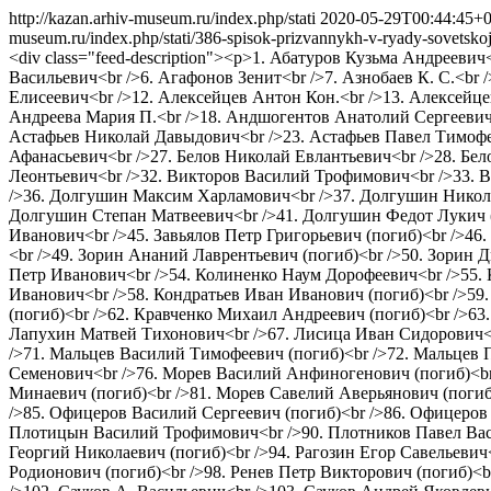
http://kazan.arhiv-museum.ru/index.php/stati
2020-05-29T00:44:45+0
museum.ru/index.php/stati/386-spisok-prizvannykh-v-ryady-sovetskoj
<div class="feed-description"><p>1. Абатуров Кузьма Андреев
Васильевич<br />6. Агафонов Зенит<br />7. Азнобаев К. С.<br
Елисеевич<br />12. Алексейцев Антон Кон.<br />13. Алексейце
Андреева Мария П.<br />18. Андшогентов Анатолий Сергеевич
Астафьев Николай Давыдович<br />23. Астафьев Павел Тимофее
Афанасьевич<br />27. Белов Николай Евлантьевич<br />28. Бе
Леонтьевич<br />32. Викторов Василий Трофимович<br />33. В
/>36. Долгушин Максим Харламович<br />37. Долгушин Никола
Долгушин Степан Матвеевич<br />41. Долгушин Федот Лукич (
Иванович<br />45. Завьялов Петр Григорьевич (погиб)<br />46
<br />49. Зорин Ананий Лаврентьевич (погиб)<br />50. Зорин 
Петр Иванович<br />54. Колиненко Наум Дорофеевич<br />55. 
Иванович<br />58. Кондратьев Иван Иванович (погиб)<br />59
(погиб)<br />62. Кравченко Михаил Андреевич (погиб)<br />6
Лапухин Матвей Тихонович<br />67. Лисица Иван Сидорович<b
/>71. Мальцев Василий Тимофеевич (погиб)<br />72. Мальцев
Семенович<br />76. Морев Василий Анфиногенович (погиб)<br
Минаевич (погиб)<br />81. Морев Савелий Аверьянович (погиб
/>85. Офицеров Василий Сергеевич (погиб)<br />86. Офицеров
Плотицын Василий Трофимович<br />90. Плотников Павел Васи
Георгий Николаевич (погиб)<br />94. Рагозин Егор Савельевич
Родионович (погиб)<br />98. Ренев Петр Викторович (погиб)<b