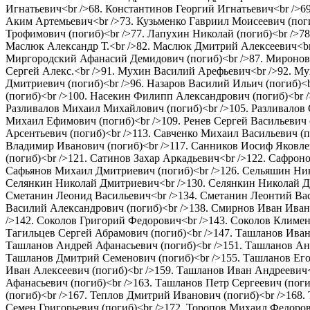
Игнатьевич<br />68. Константинов Георгий Игнатьевич<br />6
Аким Артемьевич<br />73. Кузьменко Гавриил Моисеевич (пог
Трофимович (погиб)<br />77. Лапухин Николай (погиб)<br />7
Маслюк Александр Т.<br />82. Маслюк Дмитрий Алексеевич<b
Миргородский Афанасий Демидович (погиб)<br />87. Миронов
Сергей Алекс.<br />91. Мухин Василий Арефьевич<br />92. Му
Дмитриевич (погиб)<br />96. Назаров Василий Ильич (погиб)<
(погиб)<br />100. Насекин Филипп Александрович (погиб)<br 
Разливалов Михаил Михайлович (погиб)<br />105. Разливалов С
Михаил Ефимович (погиб)<br />109. Ренев Сергей Васильевич (
Арсентьевич (погиб)<br />113. Савченко Михаил Васильевич (п
Владимир Иванович (погиб)<br />117. Санников Иосиф Яковле
(погиб)<br />121. Сатинов Захар Аркадьевич<br />122. Сафрон
Сафьянов Михаил Дмитриевич (погиб)<br />126. Сельяшин Ник
Селянкин Николай Дмитриевич<br />130. Селянкин Николай Дми
Сметанин Леонид Васильевич<br />134. Сметанин Леонтий Вас
Василий Александрович (погиб)<br />138. Смирнов Иван Иван
/>142. Соколов Григорий Федорович<br />143. Соколов Климен
Тагильцев Сергей Абрамович (погиб)<br />147. Ташланов Иван
Ташланов Андрей Афанасьевич (погиб)<br />151. Ташланов Анд
Ташланов Дмитрий Семенович (погиб)<br />155. Ташланов Его
Иван Алексеевич (погиб)<br />159. Ташланов Иван Андреевич<
Афанасьевич (погиб)<br />163. Ташланов Петр Сергеевич (пог
(погиб)<br />167. Теплов Дмитрий Иванович (погиб)<br />168.
Семен Григорьевич (погиб)<br />172. Торопов Михаил Федоров