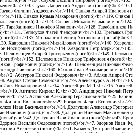
ч (погиб)<br />104. Сауков Василий Петрович (погиб)<br />105.
ьевич<br />109. Сауков Лаврентий Андреевич (погиб)<br />110. 
Сауков Филипп Андреевич<br />114. Сацков Андрей Иванович (по
ч<br />118. Сивков Кузьма Макарович (погиб)<br />119. Сивко
колаевич (погиб)<br />123. Соловев Михаил Ефимович<br />12
127. Тарабанников Никифор Иванович<br />128. Тарабанников Н
)<br />131. Теплоухов Фатей Федорович<br />132. Третьяков Гр
(погиб)<br />135. Устюжанин Леонид Антропович (погиб)<br />
>139. Хаврошин Николай Михайлович (погиб)<br />140. Хевроли
он Иосифович (погиб)<br />144. Хевролин Петр Мерк.<br />145.
8. Шеломенцев Андрей Григорьевич (погиб)<br />149. Шеломен
огиб)<br />152. Шеломенцев Никифор Трифонович (погиб)<br /
Яков Трофимович (погиб)<br />156. Шеломенцем Николай Федот
ександр Павлович<br />160. Юхнов Иван Владимирович<br />16
ич<br />2. Абатуров Николай Федорович<br />3. Абляш Андрей Ст
 />8. Акулов Степан Семенович<br />9. Алексануров А. И<br />1
в Илья Никандрович<br />14. Алексейцев М.Л.<br />15. Алексей
<br />19. Антипов Кирилл К.<br />20. Анцидиров Николай Пет
вич<br />24. Асташков Александр Герасимович<br />25. Бабино
лов Филипп Евланович<br />29. Богданов Федор Егорович<br />3
олков Иван Васильевич<br />34. Долгушин Александр Григорьев
й Иванович (погиб)<br />38. Долгушин Николай Максимович (по
погиб)<br />42. Долгушин Яков Иванович (погиб)<br />43. Ере
. Здорнов Василий Федосеевич (погиб)<br />47. Здорнов Иван Ф
Дмитрий Ананьевич (погиб)<br />51. Казаков Дмитрий Иванович<