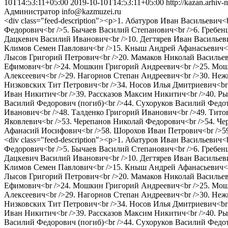
10T14:53:11+05:00
2019-10-10T14:53:11+05:00
http://kazan.arhiv
Администратор
info@kazmuzei.ru
<div class="feed-description"><p>1. Абатуров Иван Васильевич
Федорович<br />5. Бычаев Василий Степанович<br />6. Гребен
Дацкевич Василий Иванович<br />10. Дегтярев Иван Васильев
Климов Семен Павлович<br />15. Кныш Андрей Афанасьевич<br
Лысов Григорий Петрович<br />20. Мамаков Николай Васильев
Ефимович<br />24. Мошкин Григорий Андреевич<br />25. Мош
Алексеевич<br />29. Нагорнов Степан Андреевич<br />30. Неж
Низковских Тит Петрович<br />34. Носов Илья Дмитриевич<br 
Иван Никитич<br />39. Рассказов Максим Никитич<br />40. Ры
Василий Федорович (погиб)<br />44. Сухоруков Василий Федот
Иванович<br />48. Талденко Григорий Иванович<br />49. Тит
Яковлевич<br />53. Черепанов Николай Федорович<br />54. Ч
Афанасий Иосифович<br />58. Шорохов Иван Петрович<br />5
<div class="feed-description"><p>1. Абатуров Иван Васильевич
Федорович<br />5. Бычаев Василий Степанович<br />6. Гребен
Дацкевич Василий Иванович<br />10. Дегтярев Иван Васильев
Климов Семен Павлович<br />15. Кныш Андрей Афанасьевич<br
Лысов Григорий Петрович<br />20. Мамаков Николай Васильев
Ефимович<br />24. Мошкин Григорий Андреевич<br />25. Мош
Алексеевич<br />29. Нагорнов Степан Андреевич<br />30. Неж
Низковских Тит Петрович<br />34. Носов Илья Дмитриевич<br 
Иван Никитич<br />39. Рассказов Максим Никитич<br />40. Ры
Василий Федорович (погиб)<br />44. Сухоруков Василий Федот