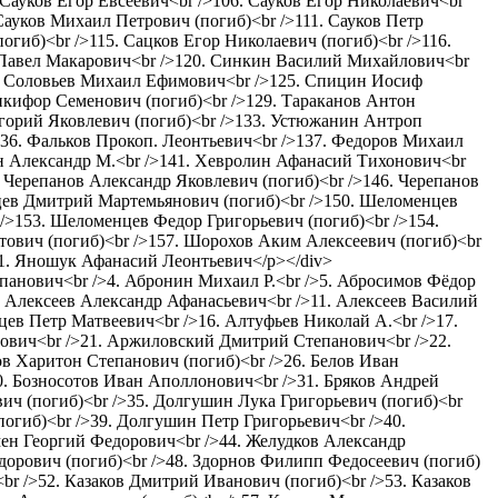
 Сауков Егор Евсеевич<br />106. Сауков Егор Николаевич<br
Сауков Михаил Петрович (погиб)<br />111. Сауков Петр
гиб)<br />115. Сацков Егор Николаевич (погиб)<br />116.
в Павел Макарович<br />120. Синкин Василий Михайлович<br
4. Соловьев Михаил Ефимович<br />125. Спицин Иосиф
икифор Семенович (погиб)<br />129. Тараканов Антон
игорий Яковлевич (погиб)<br />133. Устюжанин Антроп
136. Фальков Прокоп. Леонтьевич<br />137. Федоров Михаил
н Александр М.<br />141. Хевролин Афанасий Тихонович<br
 Черепанов Александр Яковлевич (погиб)<br />146. Черепанов
цев Дмитрий Мартемьянович (погиб)<br />150. Шеломенцев
>153. Шеломенцев Федор Григорьевич (погиб)<br />154.
ович (погиб)<br />157. Шорохов Аким Алексеевич (погиб)<br
1. Яношук Афанасий Леонтьевич</p></div>
епанович<br />4. Абронин Михаил Р.<br />5. Абросимов Фёдор
0. Алексеев Александр Афанасьевич<br />11. Алексеев Василий
цев Петр Матвеевич<br />16. Алтуфьев Николай А.<br />17.
рович<br />21. Аржиловский Дмитрий Степанович<br />22.
в Харитон Степанович (погиб)<br />26. Белов Иван
0. Бозносотов Иван Аполлонович<br />31. Бряков Андрей
ич (погиб)<br />35. Долгушин Лука Григорьевич (погиб)<br
гиб)<br />39. Долгушин Петр Григорьевич<br />40.
мен Георгий Федорович<br />44. Желудков Александр
едорович (погиб)<br />48. Здорнов Филипп Федосеевич (погиб)
br />52. Казаков Дмитрий Иванович (погиб)<br />53. Казаков