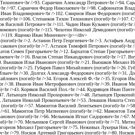
л Тихонович<br />93. Саранчин Александр Петрович<br />94. Са
br />97. Саранчин Федор Николаевич<br />98. Сафоннатов Влад
 Иван Владимирович<br />102. Смирнов Иван Федорович (погиб)
огиб)<br />106. Степанков Тихон Тихонович (погиб)<br />107.
в Василий Петрович<br />111. Чадин Иван Кузьмич (погиб)<br 
имович (погиб)<br />115. Чихотин Николай Демидович (погиб)<
 />119. Ященко Иван Минеевич</p></div>
ч (погиб)<br />2. Астанин Петр Георгиевич<br />3. Астафьев Ан
сакович (погиб)<br />7. Астахов Тимофей Петрович (погиб)<br /
атов Семен Григорьевич<br />12. Бархатов Степан Григорьевич<b
лаевич<br />16. Власов Степан Никандрович (погиб)<br />17. В
0. Вьюшков Илья Иванович (погиб)<br />21. Вьюшков Михаил Ив
(погиб)<br />25. Губарев Павел Михайлович (погиб)<br />26. Г
Ильич<br />30. Долгих Александр Федорович (погиб)<br />31. 
йлович (погиб)<br />34. Егоров Алексей Ф.<br />35. Егоров Ив
r />38. Иванов Иван Митрофанович (погиб)<br />39. Иванов Ми
б)<br />43. Коряков Василий Пол.<br />44. Кудрявцев Иван Пант
/>47. Латынцев Николай Прохорович<br />48. Латынцев Прокопи
. Латышев Николай Прокопьевич<br />53. Левашов Никита Степа
 (погиб)<br />57. Мамонтов Василий Леонтьевич (погиб)<br />
/>61. Мамонтов Петр Матвеевич (погиб)<br />62. Мамонтов Тим
ванович (погиб)<br />66. Мельников Игнат Сидорович<br />67.
б)<br />70. Мельников Сергей Иванович (погиб)<br />71. Митю
Нагорнов Михаил Григорьевич<br />75. Неживых Лукерья Ник.<b
<br />79. Носков Артемий Григорьевич (погиб)<br />80. Носков