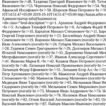
Иванович<br />48. Талденко Григорий Иванович<br />49. Тит
Яковлевич<br />53. Черепанов Николай Федорович<br />54. Ч
Афанасий Иосифович<br />58. Шорохов Иван Петрович<br />5
10T14:51:47+05:00
2019-10-10T14:51:47+05:00
http://kazan.arhiv
Администратор
info@kazmuzei.ru
<div class="feed-description"><p>1. Архипов Андрей Федорови
<br />5. Астафьев Тимофей Петрович<br />6. Астафьев Фадей И
Федорович<br />10. Бархатов Михаил Степанович<br />11. Барх
Георгий Георгиевич (погиб)<br />15. Бесхлебных Андрей Нико
Семенович<br />19. Воронин Михаил Павлович (погиб)<br />2
Иван Алексеевич (погиб)<br />24. Губарев Михаил Васильевич 
/>28. Гудимов Семен Григорьевич<br />29. Долгиеров Михаил 
Игнатий Николаевич (погиб)<br />33. Дорошенко Николай Миха
Митрофанович (погиб)<br />37. Иванов Александр Сергеевич<b
/>41. Иванова Мария К.<br />42. Казаков Иван Петрович (поги
(погиб)<br />46. Латынцев Николай Прокопьевич (погиб)<br 
Латынцев Федор Ефимович<br />51. Латышев Егор Ал.<br />52
Петр Артемьевич (погиб)<br />56. Мамонтов Андрей Иванович
Степанович<br />60. Мамонтов Никанор Матвеевич (погиб)<br 
Медведев Иван Тарасович (погиб)<br />65. Мельников Иван И
Сидорович (погиб)<br />69. Мельников Семен Миронович (поги
Петрович (погиб)<br />73. Мошков Иван Андреевич<br />74. 
Николай Яковлевич (погиб)<br />78. Нилимов Иван Николаевич
(погиб)<br />82. Огнев Василий Антонович (погиб)<br />83. 
Василий Иванович<br />87. Пайцев Максим Иванович (погиб)<