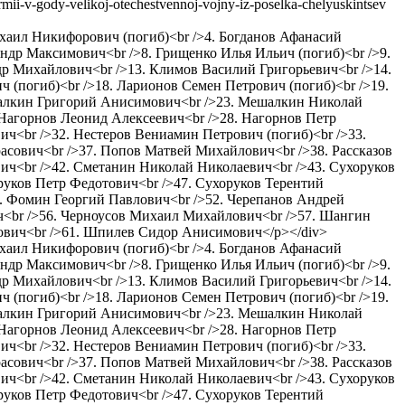
rmii-v-gody-velikoj-otechestvennoj-vojny-iz-poselka-chelyuskintsev
Михаил Никифорович (погиб)<br />4. Богданов Афанасий
ндр Максимович<br />8. Грищенко Илья Ильич (погиб)<br />9.
др Михайлович<br />13. Климов Василий Григорьевич<br />14.
(погиб)<br />18. Ларионов Семен Петрович (погиб)<br />19.
шалкин Григорий Анисимович<br />23. Мешалкин Николай
Нагорнов Леонид Алексеевич<br />28. Нагорнов Петр
ч<br />32. Нестеров Вениамин Петрович (погиб)<br />33.
асович<br />37. Попов Матвей Михайлович<br />38. Рассказов
ич<br />42. Сметанин Николай Николаевич<br />43. Сухоруков
руков Петр Федотович<br />47. Сухоруков Терентий
1. Фомин Георгий Павлович<br />52. Черепанов Андрей
ч<br />56. Черноусов Михаил Михайлович<br />57. Шангин
ович<br />61. Шпилев Сидор Анисимович</p></div>
Михаил Никифорович (погиб)<br />4. Богданов Афанасий
ндр Максимович<br />8. Грищенко Илья Ильич (погиб)<br />9.
др Михайлович<br />13. Климов Василий Григорьевич<br />14.
(погиб)<br />18. Ларионов Семен Петрович (погиб)<br />19.
шалкин Григорий Анисимович<br />23. Мешалкин Николай
Нагорнов Леонид Алексеевич<br />28. Нагорнов Петр
ч<br />32. Нестеров Вениамин Петрович (погиб)<br />33.
асович<br />37. Попов Матвей Михайлович<br />38. Рассказов
ич<br />42. Сметанин Николай Николаевич<br />43. Сухоруков
руков Петр Федотович<br />47. Сухоруков Терентий