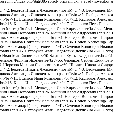
-museum.ru/index.php/stati/385-spisok-prizvannykh-v-ryady-sovetskoj-a
<br />2. Бекетов Никита Яковлевич (погиб)<br />3. Бесмельцев 
щиков Александр Иннокентьевич (погиб)<br />7. Гребцов Алекса
ич<br />11. Ефимов Иван Романович<br />12. Касиянов Алексан
 />16. Кныш Иван Сидорович<br />17. Ларионов Петр Павлович 
ич (погиб)<br />21. Медведеров Илья Кириллович<br />22. Ме
кин Иван Петрович<br />26. Мошкин Карп Андреевич<br />27. 
ивых Александр Федорович<br />31. Нестеров Вениамин Петрови
/>35. Павлов Пантелей Иванович<br />36. Попов Александр Тар
бин Александр Григорьевич<br />41. Семенов Калистрат Иванов
ович<br />45. Сухоруков Иван Федотович (погиб)<br />46. Сухо
ов Иван Михайлович<br />50. Федоров Кузьма Федорович<br />5
ерепанов Филипп Яковлевич<br />55. Черепков Сергей Ермилови
9. Шорохов Михаил Яковлевич<br />60. Шпилев Николай Сидор
<br />2. Бекетов Никита Яковлевич (погиб)<br />3. Бесмельцев 
щиков Александр Иннокентьевич (погиб)<br />7. Гребцов Алекса
ич<br />11. Ефимов Иван Романович<br />12. Касиянов Алексан
 />16. Кныш Иван Сидорович<br />17. Ларионов Петр Павлович 
ич (погиб)<br />21. Медведеров Илья Кириллович<br />22. Ме
кин Иван Петрович<br />26. Мошкин Карп Андреевич<br />27. 
ивых Александр Федорович<br />31. Нестеров Вениамин Петрови
/>35. Павлов Пантелей Иванович<br />36. Попов Александр Тар
бин Александр Григорьевич<br />41. Семенов Калистрат Иванов
ович<br />45. Сухоруков Иван Федотович (погиб)<br />46. Сухо