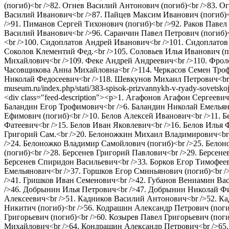
(погиб)<br />82. Огнев Василий Антонович (погиб)<br />83. 
Василий Иванович<br />87. Пайцев Максим Иванович (погиб)<
/>91. Пиманов Сергей Тихонович (погиб)<br />92. Раков Паве
Василий Иванович<br />96. Саранчин Павел Петрович (погиб)<
<br />100. Сидоплатов Андрей Иванович<br />101. Сидоплатов
Соколов Клементий Фед.<br />105. Соловьев Илья Иванович (п
Михайлович<br />109. Феке Андрей Андреевич<br />110. Фроло
Часовщикова Анна Михайловна<br />114. Черкасов Семен Троф
Николай Федосеевич<br />118. Шевкунов Михаил Петрович<br
museum.ru/index.php/stati/383-spisok-prizvannykh-v-ryady-sovetskoj
<div class="feed-description"><p>1. Агафонов Агафон Сергеев
Баландин Егор Трофимович<br />6. Баландин Николай Емельяно
Ефимович (погиб)<br />10. Белов Алексей Иванович<br />11. Б
Фатеевич<br />15. Белов Иван Яковлевич<br />16. Белов Илья
Григорий Сам.<br />20. Белоножкин Михаил Владимирович<br
/>24. Белоножко Владимир Самойлович (погиб)<br />25. Бело
(погиб)<br />28. Берсенев Григорий Павлович<br />29. Берсен
Берсенев Спиридон Васильевич<br />33. Борков Егор Тимофеев
Емельянович<br />37. Горшков Егор Сминьянович (погиб)<br /
/>41. Гришков Иван Семенович<br />42. Губанов Вениамин Вас
/>46. Добрынин Илья Петрович<br />47. Добрынин Николай Фи
Алексеевич<br />51. Кадников Василий Антонович<br />52. К
Никитич (погиб)<br />56. Кодрашин Александр Петрович (погиб
Григорьевич (погиб)<br />60. Козырев Павел Григорьевич (пог
Михайлович<br />64. Кондрашин Александр Петрович<br />65.