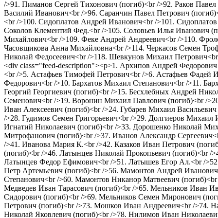
/>91. Пиманов Сергей Тихонович (погиб)<br />92. Раков Паве
Василий Иванович<br />96. Саранчин Павел Петрович (погиб)<
<br />100. Сидоплатов Андрей Иванович<br />101. Сидоплатов
Соколов Клементий Фед.<br />105. Соловьев Илья Иванович (п
Михайлович<br />109. Феке Андрей Андреевич<br />110. Фроло
Часовщикова Анна Михайловна<br />114. Черкасов Семен Троф
Николай Федосеевич<br />118. Шевкунов Михаил Петрович<br
<div class="feed-description"><p>1. Архипов Андрей Федорови
<br />5. Астафьев Тимофей Петрович<br />6. Астафьев Фадей И
Федорович<br />10. Бархатов Михаил Степанович<br />11. Барх
Георгий Георгиевич (погиб)<br />15. Бесхлебных Андрей Нико
Семенович<br />19. Воронин Михаил Павлович (погиб)<br />2
Иван Алексеевич (погиб)<br />24. Губарев Михаил Васильевич 
/>28. Гудимов Семен Григорьевич<br />29. Долгиеров Михаил 
Игнатий Николаевич (погиб)<br />33. Дорошенко Николай Миха
Митрофанович (погиб)<br />37. Иванов Александр Сергеевич<b
/>41. Иванова Мария К.<br />42. Казаков Иван Петрович (поги
(погиб)<br />46. Латынцев Николай Прокопьевич (погиб)<br 
Латынцев Федор Ефимович<br />51. Латышев Егор Ал.<br />52
Петр Артемьевич (погиб)<br />56. Мамонтов Андрей Иванович
Степанович<br />60. Мамонтов Никанор Матвеевич (погиб)<br 
Медведев Иван Тарасович (погиб)<br />65. Мельников Иван И
Сидорович (погиб)<br />69. Мельников Семен Миронович (поги
Петрович (погиб)<br />73. Мошков Иван Андреевич<br />74. 
Николай Яковлевич (погиб)<br />78. Нилимов Иван Николаевич