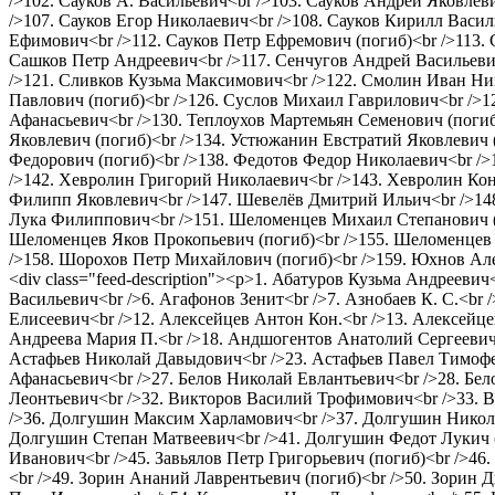
/>102. Сауков А. Васильевич<br />103. Сауков Андрей Яковлеви
/>107. Сауков Егор Николаевич<br />108. Сауков Кирилл Васил
Ефимович<br />112. Сауков Петр Ефремович (погиб)<br />113. 
Сашков Петр Андреевич<br />117. Сенчугов Андрей Васильеви
/>121. Сливков Кузьма Максимович<br />122. Смолин Иван Ни
Павлович (погиб)<br />126. Суслов Михаил Гаврилович<br />
Афанасьевич<br />130. Теплоухов Мартемьян Семенович (погиб
Яковлевич (погиб)<br />134. Устюжанин Евстратий Яковлевич 
Федорович (погиб)<br />138. Федотов Федор Николаевич<br /
/>142. Хевролин Григорий Николаевич<br />143. Хевролин Кон
Филипп Яковлевич<br />147. Шевелёв Дмитрий Ильич<br />14
Лука Филиппович<br />151. Шеломенцев Михаил Степанович (п
Шеломенцев Яков Прокопьевич (погиб)<br />155. Шеломенцев 
/>158. Шорохов Петр Михайлович (погиб)<br />159. Юхнов Ал
<div class="feed-description"><p>1. Абатуров Кузьма Андреев
Васильевич<br />6. Агафонов Зенит<br />7. Азнобаев К. С.<br
Елисеевич<br />12. Алексейцев Антон Кон.<br />13. Алексейце
Андреева Мария П.<br />18. Андшогентов Анатолий Сергеевич
Астафьев Николай Давыдович<br />23. Астафьев Павел Тимофее
Афанасьевич<br />27. Белов Николай Евлантьевич<br />28. Бе
Леонтьевич<br />32. Викторов Василий Трофимович<br />33. В
/>36. Долгушин Максим Харламович<br />37. Долгушин Никола
Долгушин Степан Матвеевич<br />41. Долгушин Федот Лукич (
Иванович<br />45. Завьялов Петр Григорьевич (погиб)<br />46
<br />49. Зорин Ананий Лаврентьевич (погиб)<br />50. Зорин 