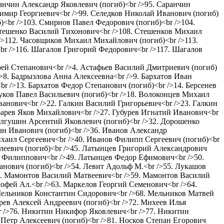
ранчин Александр Яковлевич (погиб)<br />95. Саранчин
имир Георгиевич<br />99. Селедков Николай Иванович (погиб)
<br />103. Смирнов Павел Федорович (погиб)<br />104.
 Стешенко Василий Тихонович<br />108. Стешенков Михаил
/>112. Часовщиков Михаил Михайлович (погиб)<br />113.
br />116. Шагалов Григорий Федорович<br />117. Шагалов
дрей Степанович<br />4. Астафьев Василий Дмитриевич (погиб)
>8. Бадрызлова Анна Алексеевна<br />9. Бархатов Иван
r />13. Бархатов Федор Степанович (погиб)<br />14. Берсенев
нуков Павел Васильевич (погиб)<br />18. Волоконцев Михаил
анович<br />22. Галкин Василий Григорьевич<br />23. Галкин
убарев Яков Михайлович<br />27. Губурев Игнатий Иванович<br
Долгушин Арсентий Яковлевич (погиб)<br />32. Дорошенко
ан Иванович (погиб)<br />36. Иванов Александр
хаил Сергеевич<br />40. Иванов Филипп Сергеевич (погиб)<br
елеевич (погиб)<br />45. Латынцев Григорий Александрович
й Филиппович<br />49. Латынцев Федор Ефимович<br />50.
нович (погиб)<br />54. Левит Адольф М.<br />55. Лукашов
58. Мамонтов Василий Матвеевич<br />59. Мамонтов Василий
офей Ал.<br />63. Маркелов Георгий Семенович<br />64.
 Мельников Константин Сидорович<br />68. Мельников Матвей
рев Алексей Андреевич (погиб)<br />72. Михеев Илья
r />76. Никитин Никифор Яковлевич<br />77. Никитин
 Петр Алексеевич (погиб)<br />81. Носков Степан Егорович