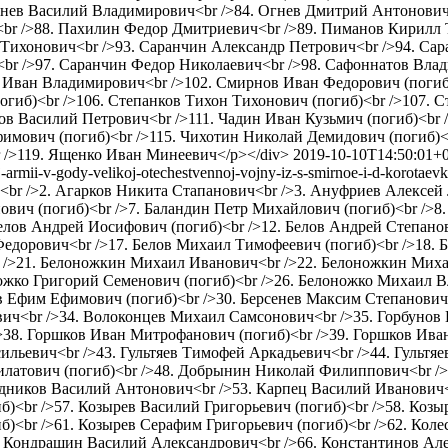
Огнев Василий Владимирович<br />84. Огнев Дмитрий Антонович
br />88. Пахилин Федор Дмитриевич<br />89. Пиманов Кирилл 
л Тихонович<br />93. Саранчин Александр Петрович<br />94. Са
br />97. Саранчин Федор Николаевич<br />98. Сафоннатов Влад
 Иван Владимирович<br />102. Смирнов Иван Федорович (погиб)
огиб)<br />106. Степанков Тихон Тихонович (погиб)<br />107.
в Василий Петрович<br />111. Чадин Иван Кузьмич (погиб)<br 
имович (погиб)<br />115. Чихотин Николай Демидович (погиб)<
 />119. Ященко Иван Минеевич</p></div>
2019-10-10T14:50:01+
-armii-v-gody-velikoj-otechestvennoj-vojny-iz-s-smirnoe-i-d-korotaev
ич<br />2. Агарков Никита Стапанович<br />3. Ануфриев Алексе
вич (погиб)<br />7. Баландин Петр Михайлович (погиб)<br />8.
елов Андрей Иосифович (погиб)<br />12. Белов Андрей Степанов
 Федорович<br />17. Белов Михаил Тимофеевич (погиб)<br />18. 
 />21. Белоножкин Михаил Иванович<br />22. Белоножкин Мих
ножко Григорий Семенович (погиб)<br />26. Белоножко Михаил 
ев Ефим Ефимович (погиб)<br />30. Берсенев Максим Степанович 
ич<br />34. Волоконцев Михаил Самсонович<br />35. Горбунов 
>38. Горшков Иван Митрофанович (погиб)<br />39. Горшков Ива
ильевич<br />43. Гультяев Тимофей Аркадьевич<br />44. Гультя
латович (погиб)<br />48. Добрынин Николай Филиппович<br />
адников Василий Антонович<br />53. Карпец Василий Иванович<
)<br />57. Козырев Василий Григорьевич (погиб)<br />58. Козы
иб)<br />61. Козырев Серафим Григорьевич (погиб)<br />62. Ко
 Кондрашин Василий Александрович<br />66. Константинов Алек