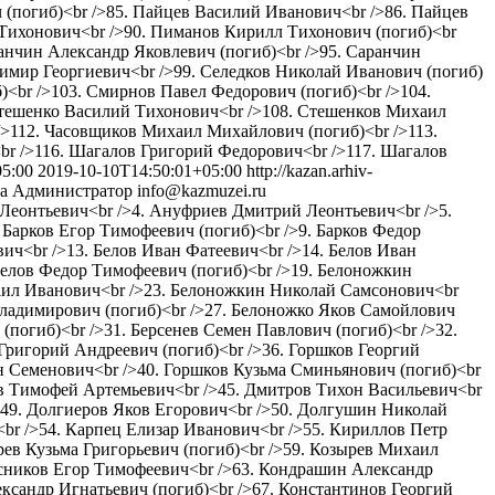
 (погиб)<br />85. Пайцев Василий Иванович<br />86. Пайцев
Тихонович<br />90. Пиманов Кирилл Тихонович (погиб)<br
ранчин Александр Яковлевич (погиб)<br />95. Саранчин
имир Георгиевич<br />99. Селедков Николай Иванович (погиб)
<br />103. Смирнов Павел Федорович (погиб)<br />104.
 Стешенко Василий Тихонович<br />108. Стешенков Михаил
/>112. Часовщиков Михаил Михайлович (погиб)<br />113.
br />116. Шагалов Григорий Федорович<br />117. Шагалов
05:00
2019-10-10T14:50:01+05:00
http://kazan.arhiv-
ka
Администратор
info@kazmuzei.ru
й Леонтьевич<br />4. Ануфриев Дмитрий Леонтьевич<br />5.
 Барков Егор Тимофеевич (погиб)<br />9. Барков Федор
ич<br />13. Белов Иван Фатеевич<br />14. Белов Иван
Белов Федор Тимофеевич (погиб)<br />19. Белоножкин
аил Иванович<br />23. Белоножкин Николай Самсонович<br
Владимирович (погиб)<br />27. Белоножко Яков Самойлович
(погиб)<br />31. Берсенев Семен Павлович (погиб)<br />32.
Григорий Андреевич (погиб)<br />36. Горшков Георгий
н Семенович<br />40. Горшков Кузьма Сминьянович (погиб)<br
ев Тимофей Артемьевич<br />45. Дмитров Тихон Васильевич<br
49. Долгиеров Яков Егорович<br />50. Долгушин Николай
br />54. Карпец Елизар Иванович<br />55. Кириллов Петр
рев Кузьма Григорьевич (погиб)<br />59. Козырев Михаил
лесников Егор Тимофеевич<br />63. Кондрашин Александр
сандр Игнатьевич (погиб)<br />67. Константинов Георгий