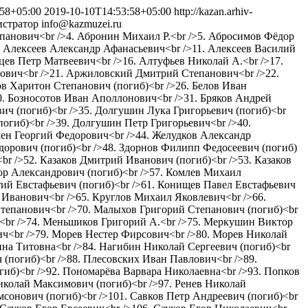
:58+05:00
2019-10-10T14:53:58+05:00
http://kazan.arhiv-
стратор
info@kazmuzei.ru
епанович<br />4. Абронин Михаил Р.<br />5. Абросимов Фёдор
0. Алексеев Александр Афанасьевич<br />11. Алексеев Василий
цев Петр Матвеевич<br />16. Алтуфьев Николай А.<br />17.
рович<br />21. Аржиловский Дмитрий Степанович<br />22.
в Харитон Степанович (погиб)<br />26. Белов Иван
0. Бозносотов Иван Аполлонович<br />31. Бряков Андрей
ич (погиб)<br />35. Долгушин Лука Григорьевич (погиб)<br
гиб)<br />39. Долгушин Петр Григорьевич<br />40.
мен Георгий Федорович<br />44. Желудков Александр
едорович (погиб)<br />48. Здорнов Филипп Федосеевич (погиб)
br />52. Казаков Дмитрий Иванович (погиб)<br />53. Казаков
ор Александрович (погиб)<br />57. Комлев Михаил
тий Евстафьевич (погиб)<br />61. Конищев Павел Евстафьевич
 Иванович<br />65. Круглов Михаил Яковлевич<br />66.
тепанович<br />70. Малыхов Григорий Степанович (погиб)<br
<br />74. Меньшиков Григорий А.<br />75. Меркушин Виктор
ч<br />79. Морев Нестер Фирсович<br />80. Морев Николай
нна Титовна<br />84. Нагибин Николай Сергеевич (погиб)<br
 (погиб)<br />88. Плесовских Иван Павлович<br />89.
иб)<br />92. Пономарёва Варвара Николаевна<br />93. Попков
Николай Максимович (погиб)<br />97. Ренев Николай
мсонович (погиб)<br />101. Савков Петр Андреевич (погиб)<br