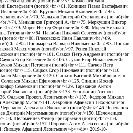
ор Александрович (погиб)<br />57. Комлев Михаил
тий Евстафьевич (погиб)<br />61. Конищев Павел Евстафьевич
 Иванович<br />65. Круглов Михаил Яковлевич<br />66.
тепанович<br />70. Малыхов Григорий Степанович (погиб)<br
<br />74. Меньшиков Григорий А.<br />75. Меркушин Виктор
ч<br />79. Морев Нестер Фирсович<br />80. Морев Николай
нна Титовна<br />84. Нагибин Николай Сергеевич (погиб)<br
 (погиб)<br />88. Плесовских Иван Павлович<br />89.
иб)<br />92. Пономарёва Варвара Николаевна<br />93. Попков
Николай Максимович (погиб)<br />97. Ренев Николай
мсонович (погиб)<br />101. Савков Петр Андреевич (погиб)<br
 Сауков Егор Евсеевич<br />106. Сауков Егор Николаевич<br
Сауков Михаил Петрович (погиб)<br />111. Сауков Петр
гиб)<br />115. Сацков Егор Николаевич (погиб)<br />116.
в Павел Макарович<br />120. Синкин Василий Михайлович<br
4. Соловьев Михаил Ефимович<br />125. Спицин Иосиф
икифор Семенович (погиб)<br />129. Тараканов Антон
игорий Яковлевич (погиб)<br />133. Устюжанин Антроп
136. Фальков Прокоп. Леонтьевич<br />137. Федоров Михаил
н Александр М.<br />141. Хевролин Афанасий Тихонович<br
 Черепанов Александр Яковлевич (погиб)<br />146. Черепанов
цев Дмитрий Мартемьянович (погиб)<br />150. Шеломенцев
>153. Шеломенцев Федор Григорьевич (погиб)<br />154.
ович (погиб)<br />157. Шорохов Аким Алексеевич (погиб)<br
1. Яношук Афанасий Леонтьевич</p></div>
2019-10-