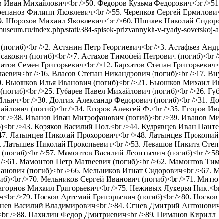
ов Иван Михайлович<br />50. Федоров Кузьма Федорович<br />5
ерепанов Филипп Яковлевич<br />55. Черепков Сергей Ермилови
9. Шорохов Михаил Яковлевич<br />60. Шпилев Николай Сидор
-museum.ru/index.php/stati/384-spisok-prizvannykh-v-ryady-sovetskoj-a
ч (погиб)<br />2. Астанин Петр Георгиевич<br />3. Астафьев Ан
сакович (погиб)<br />7. Астахов Тимофей Петрович (погиб)<br /
атов Семен Григорьевич<br />12. Бархатов Степан Григорьевич<b
лаевич<br />16. Власов Степан Никандрович (погиб)<br />17. В
0. Вьюшков Илья Иванович (погиб)<br />21. Вьюшков Михаил Ив
(погиб)<br />25. Губарев Павел Михайлович (погиб)<br />26. Г
Ильич<br />30. Долгих Александр Федорович (погиб)<br />31. 
йлович (погиб)<br />34. Егоров Алексей Ф.<br />35. Егоров Ив
r />38. Иванов Иван Митрофанович (погиб)<br />39. Иванов Ми
б)<br />43. Коряков Василий Пол.<br />44. Кудрявцев Иван Пант
/>47. Латынцев Николай Прохорович<br />48. Латынцев Прокопи
. Латышев Николай Прокопьевич<br />53. Левашов Никита Степа
 (погиб)<br />57. Мамонтов Василий Леонтьевич (погиб)<br />
/>61. Мамонтов Петр Матвеевич (погиб)<br />62. Мамонтов Тим
ванович (погиб)<br />66. Мельников Игнат Сидорович<br />67.
б)<br />70. Мельников Сергей Иванович (погиб)<br />71. Митю
Нагорнов Михаил Григорьевич<br />75. Неживых Лукерья Ник.<b
<br />79. Носков Артемий Григорьевич (погиб)<br />80. Носков
Огнев Василий Владимирович<br />84. Огнев Дмитрий Антонович
br />88. Пахилин Федор Дмитриевич<br />89. Пиманов Кирилл 