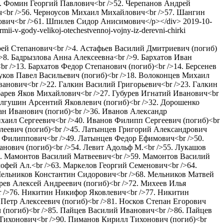
1. Фомин Георгий Павлович<br />52. Черепанов Андрей
ч<br />56. Черноусов Михаил Михайлович<br />57. Шангин
ович<br />61. Шпилев Сидор Анисимович</p></div>
2019-10-
rmii-v-gody-velikoj-otechestvennoj-vojny-iz-derevni-chirki
дрей Степанович<br />4. Астафьев Василий Дмитриевич (погиб)
>8. Бадрызлова Анна Алексеевна<br />9. Бархатов Иван
r />13. Бархатов Федор Степанович (погиб)<br />14. Берсенев
нуков Павел Васильевич (погиб)<br />18. Волоконцев Михаил
анович<br />22. Галкин Василий Григорьевич<br />23. Галкин
убарев Яков Михайлович<br />27. Губурев Игнатий Иванович<br
Долгушин Арсентий Яковлевич (погиб)<br />32. Дорошенко
ан Иванович (погиб)<br />36. Иванов Александр
хаил Сергеевич<br />40. Иванов Филипп Сергеевич (погиб)<br
елеевич (погиб)<br />45. Латынцев Григорий Александрович
й Филиппович<br />49. Латынцев Федор Ефимович<br />50.
нович (погиб)<br />54. Левит Адольф М.<br />55. Лукашов
58. Мамонтов Василий Матвеевич<br />59. Мамонтов Василий
офей Ал.<br />63. Маркелов Георгий Семенович<br />64.
 Мельников Константин Сидорович<br />68. Мельников Матвей
рев Алексей Андреевич (погиб)<br />72. Михеев Илья
r />76. Никитин Никифор Яковлевич<br />77. Никитин
 Петр Алексеевич (погиб)<br />81. Носков Степан Егорович
 (погиб)<br />85. Пайцев Василий Иванович<br />86. Пайцев
Тихонович<br />90. Пиманов Кирилл Тихонович (погиб)<br