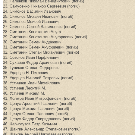
22. Пеленков Николай Венедиктович (погиб)
23. Самусенко Никанор Сергеевич (погиб)
24. Симонов Василий Иванович
25. Симонов Михаил Иванович (погиб)
26. Симонов Моисей Иванович
27. Симонов Сергей Васильевич (погиб)
28. Сметанин Константин Ануф.
29. Сметанин Константин Ануфриевич (погиб)
30. Сметанин Семен Андреевич
31. Сметанин Семен Ануфриевич (погиб)
32. Сметанин Степан Михайлович (погиб)
33. Созонов Иван Парфилович
34. Сухарев Федор Архипович (погиб)
35. Тупиков Степан Федорович
36. Ударцев Н. Петрович
37. Ударцев Николай Петрович (погиб)
38. Устинцев Иван Михайлович
39. Устичев Леонтий М.
40. Устичев Михаил М.
41. Холмов Иван Митрофанович (погиб)
42. Цепух Арсентий Павлович (погиб)
43. Цепух Михаил Павлович (погиб)
44. Цепух Степан Павлович (погиб)
45. Цепух Федор Спиридонович (погиб)
46. Черногузов Петр Кузьмич
47. Шангин Александр Степанович (погиб)
48. Шангин Андрей Николаевич (погиб)