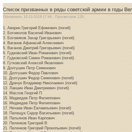
Список призванных в ряды советской армии в годы Ве
Обновлено: 10.10.2019 17:48
Просмотров: 129
1. Аверин Григорий Ефимович (погиб)
2. Богомолов Василий Иванович
3. Богомяков Захар Григорьевич (погиб)
4. Ваганов Афанасий Алексеевич
5. Ваганов Дмитрий Григорьевич (погиб)
6. Гудковский Иван Романович (погиб)
7. Гудковский Семен Романович (погиб)
8. Гутковский Алексей Яковлевич
9. Долгушин Петр Семенович
10. Долгушин Федор Павлович
11. Долгушин Федор Семенович (погиб)
12. Драчук Владимир Николаевич (погиб)
13. Лакшин Иван Дмитриевич (погиб)
14. Маслов Георгий П.
15. Медведев Петр Филиппович
16. Медведев Петр Филиппович
17. Нечаев Иван Евлампьевич (погиб)
18. Палещук Сидор Васильевич (погиб)
19. Пальянов Иван Карпович
20. Пеленков Григорий В.
21. Пеленков Григорий Прокопьевич (погиб)