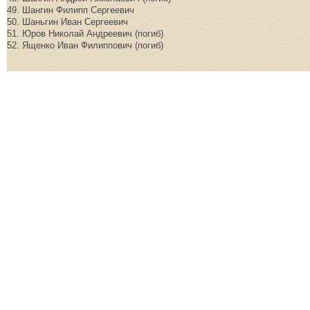
49. Шангин Филипп Сергеевич
50. Шаньгин Иван Сергеевич
51. Юров Николай Андреевич (погиб)
52. Ященко Иван Филиппович (погиб)