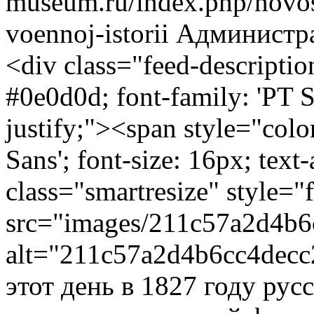
museum.ru/index.php/novos
voennoj-istorii
Администр
<div class="feed-descripti
#0e0d0d; font-family: 'PT Sa
justify;"><span style="colo
Sans'; font-size: 16px; text
class="smartresize" style="fl
src="images/211c57a2d4b
alt="211c57a2d4b6cc4dec
этот день в 1827 году ру