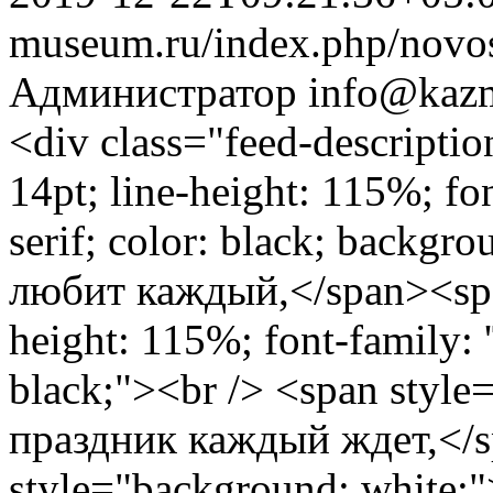
museum.ru/index.php/novos
Администратор
info@kazm
<div class="feed-descripti
14pt; line-height: 115%; f
serif; color: black; backg
любит каждый,</span><span 
height: 115%; font-family: 
black;"><br /> <span style
праздник каждый ждет,</s
style="background: white