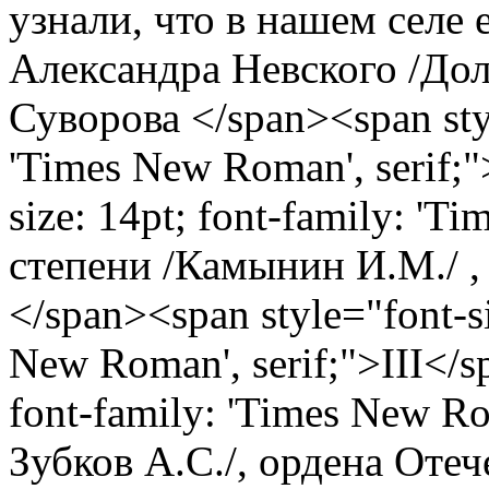
узнали, что в нашем селе 
Александра Невского /Дол
Суворова </span><span styl
'Times New Roman', serif;"
size: 14pt; font-family: 'T
степени /Камынин И.М./ ,
</span><span style="font-si
New Roman', serif;">III</s
font-family: 'Times New Ro
Зубков А.С./, ордена Оте