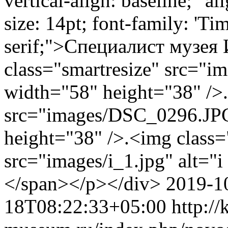
vertical-align: baseline;" a
size: 14pt; font-family: 'T
serif;">Специалист музея
class="smartresize" src="im
width="58" height="38" />.
src="images/DSC_0296.JPG
height="38" />.<img class=
src="images/i_1.jpg" alt="
</span></p></div>
2019-1
18T08:22:33+05:00
http://