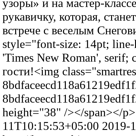
узоры» и на мастер-класс
рукавичку, которая, стан
встрече с веселым Снегов
style="font-size: 14pt; line
'Times New Roman', serif;
гости!<img class="smartre
8bdfaceecd118a61219edf1f
8bdfaceecd118a61219edf1
height="38" /></span></p>
11T10:15:53+05:00
2019-1