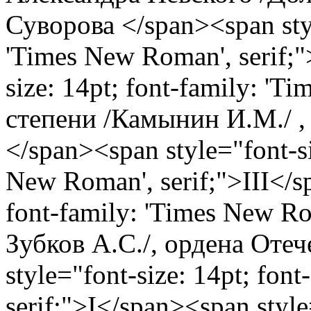
Суворова </span><span styl
'Times New Roman', serif;"
size: 14pt; font-family: 'T
степени /Камынин И.М./ ,
</span><span style="font-si
New Roman', serif;">III</s
font-family: 'Times New Ro
Зубков А.С./, ордена Оте
style="font-size: 14pt; fon
serif;">I</span><span style