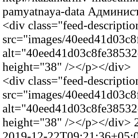
pamyatnaya-data
Админист
<div class="feed-descripti
src="images/40eed41d03c8
alt="40eed41d03c8fe38532
height="38" /></p></div>
<div class="feed-descripti
src="images/40eed41d03c8
alt="40eed41d03c8fe38532
height="38" /></p></div>
2019-12-22T09:21:36+05: