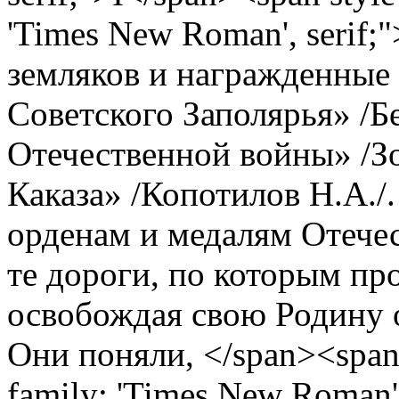
'Times New Roman', serif;
земляков и награжденные
Советского Заполярья» /Бе
Отечественной войны» /Зо
Каказа» /Копотилов Н.А./.
орденам и медалям Отече
те дороги, по которым пр
освобождая свою Родину 
Они поняли, </span><span s
family: 'Times New Roman',