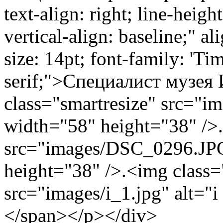
text-align: right; line-heig
vertical-align: baseline;" a
size: 14pt; font-family: 'T
serif;">Специалист музея
class="smartresize" src="im
width="58" height="38" />.
src="images/DSC_0296.JPG
height="38" />.<img class=
src="images/i_1.jpg" alt="
</span></p></div>