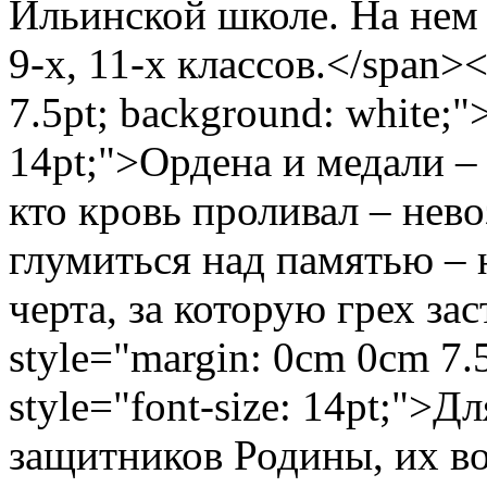
Ильинской школе. На нем 
9-х, 11-х классов.</span>
7.5pt; background: white;">
14pt;">Ордена и медали – 
кто кровь проливал – нев
глумиться над памятью – н
черта, за которую грех з
style="margin: 0cm 0cm 7.
style="font-size: 14pt;">
защитников Родины, их во