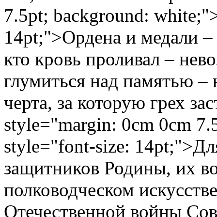
7.5pt; background: white;">
14pt;">Ордена и медали – 
кто кровь проливал – нев
глумиться над памятью – н
черта, за которую грех з
style="margin: 0cm 0cm 7.
style="font-size: 14pt;">
защитников Родины, их во
полководческом искусстве
Отечественной войны Сов