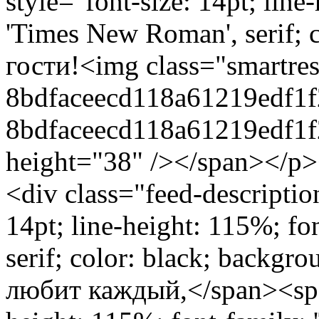
style="font-size: 14pt; line
'Times New Roman', serif;
гости!<img class="smartre
8bdfaceecd118a61219edf1f
8bdfaceecd118a61219edf1
height="38" /></span></p>
<div class="feed-descripti
14pt; line-height: 115%; f
serif; color: black; backg
любит каждый,</span><span 