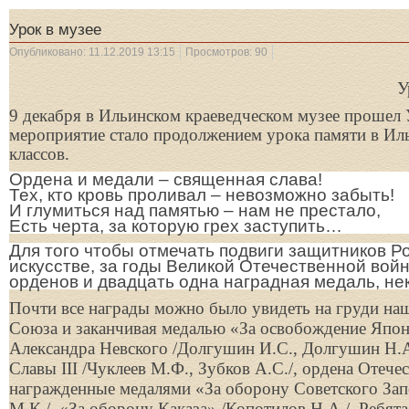
Урок в музее
Опубликовано: 11.12.2019 13:15
Просмотров: 90
У
9 декабря в Ильинском краеведческом музее прошел
мероприятие стало продолжением урока памяти в Иль
классов.
Ордена и медали – священная слава!
Тех, кто кровь проливал – невозможно забыть!
И глумиться над памятью – нам не престало,
Есть черта, за которую грех заступить…
Для того чтобы отмечать подвиги защитников Р
искусстве, за годы Великой Отечественной во
орденов и двадцать одна наградная медаль, нек
Почти все награды можно было увидеть на груди наш
Союза и заканчивая медалью «За освобождение Япони
Александра Невского /Долгушин И.С., Долгушин Н.
Славы
III
/Чуклеев М.Ф., Зубков А.С./, ордена Отеч
награжденные медалями «За оборону Советского Запо
М.К./, «За оборону Каказа» /Копотилов Н.А./. Ребят