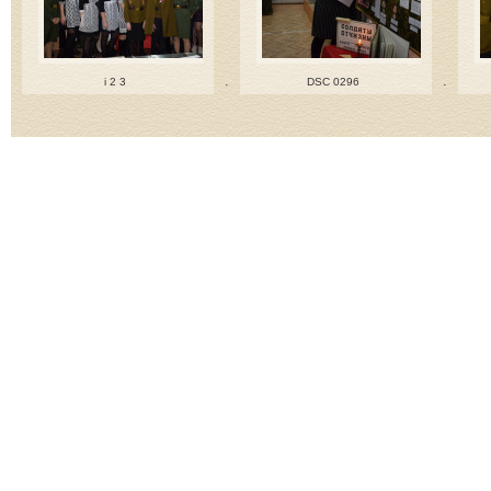
.
.
i 2 3
DSC 0296