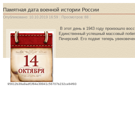
Памятная дата военной истории России
Опубликовано: 10.10.2019 16:59
Просмотров: 88
В этот день в 1943 году произошло восс
Единственный успешный массовый побег 
Печерский. Его подвиг теперь увековеч
95612b39a9adf1f84e39941c56707b232ce84f93