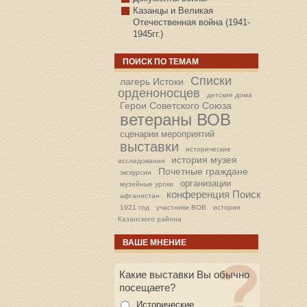
Казанцы и Великая
Отечественная война (1941-
1945гг.)
ПОИСК ПО ТЕМАМ
Списки
лагерь Истоки
орденоносцев
детские дома
Герои Советского Союза
ветераны ВОВ
сценарии мероприятий
выставки
исторические
история музея
исследования
Почетные граждане
экскурсии
организации
музейные уроки
конференция Поиск
афганистан
1921 год
участники ВОВ
история
Казанского района
ВАШЕ МНЕНИЕ
Какие выставки Вы обычно
посещаете?
Исторические