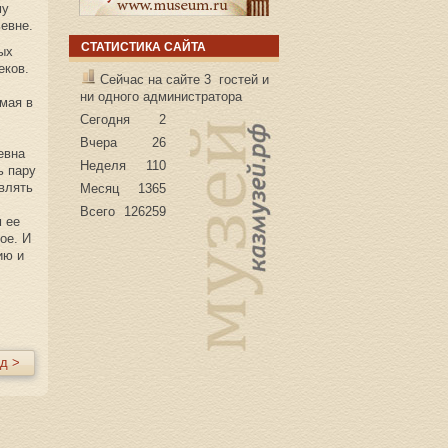
му
евне.
СТАТИСТИКА САЙТА
ых
еков.
Сейчас на сайте 3 гостей и
ни одного администратора
 мая в
Сегодня
2
Вчера
26
евна
Неделя
110
ь пару
влять
Месяц
1365
Всего
126259
м ее
ое. И
ию и
д >