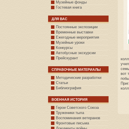
Музейные фонды
Гостевая книга
ДЛЯ ВАС
Постоянные экспозиции
Временные выставки
Ежегодные мероприятия
Музейные уроки
Конкурсы
Автобусные экскурсии
Прейскурант
колл
учил
семь
СПРАВОЧНЫЕ МАТЕРИАЛЫ
вот 
Методические разработки
побы
Статьи
Приг
Библиография
колл
ВОЕННАЯ ИСТОРИЯ
С.КАЗАНСКОЕ
Герои Советского Союза
Труженики тыла
Воспоминания ветеранов
Фронтовые письма
Документы войны