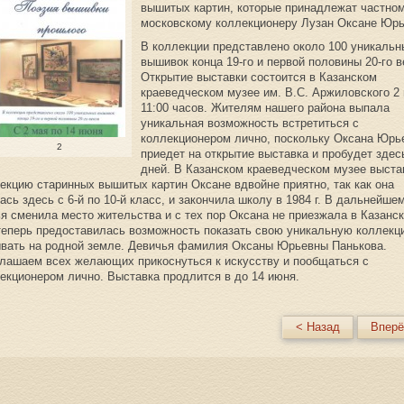
вышитых картин, которые принадлежат частно
московскому коллекционеру Лузан Оксане Юрь
В коллекции представлено около 100 уникальн
вышивок конца 19-го и первой половины 20-го в
Открытие выставки состоится в Казанском
краеведческом музее им. В.С. Аржиловского 2
11:00 часов. Жителям нашего района выпала
уникальная возможность встретиться с
коллекционером лично, поскольку Оксана Юрь
2
приедет на открытие выставка и пробудет здес
дней. В Казанском краеведческом музее выста
екцию старинных вышитых картин Оксане вдвойне приятно, так как она
ась здесь с 6-й по 10-й класс, и закончила школу в 1984 г. В дальнейше
я сменила место жительства и с тех пор Оксана не приезжала в Казанск
теперь предоставилась возможность показать свою уникальную коллекц
вать на родной земле. Девичья фамилия Оксаны Юрьевны Панькова.
лашаем всех желающих прикоснуться к искусству и пообщаться с
екционером лично. Выставка продлится в до 14 июня.
< Назад
Вперё