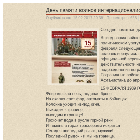
День памяти воинов интернационали
Опубликовано: 15.02.2017 20:39
Просмотров: 638
Сегодня памятная д
Вывод наших войск и
политическом урегу
февраля следующего
человек вернулись в
официальной версии
действительности н
подразделения погр
Пограничные войска
Афганистана до апре
15 ФЕВРАЛЯ 1989 
Февральская ночь, ледяная броня
На скалах свет фар, автоматы в бойницах.
Колонна уходит из-под огня.
Выходим к границе,
выходим к границе!
Грохочет вода в русле горной реки
И темень в горах трассерами искрится
Сегодня последний рывок, мужики!
Последний рывок - и мы на границе.