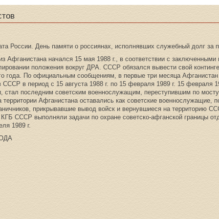
стов
ата России. День памяти о россиянах, исполнявших служебный долг за 
з Афганистана начался 15 мая 1988 г., в соответствии с заключенными
лировании положения вокруг ДРА. СССР обязался вывести свой континген
 года. По официальным сообщениям, в первые три месяца Афганистан 
 СССР в период с 15 августа 1988 г. по 15 февраля 1989 г. 15 февраля 1
, стал последним советским военнослужащим, переступившим по мосту 
а территории Афганистана оставались как советские военнослужащие, п
аничников, прикрывавшие вывод войск и вернувшиеся на территорию ССС
 КГБ СССР выполняли задачи по охране советско-афганской границы о
ля 1989 г.
ГОДА