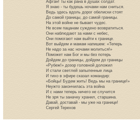
Афган! Ты как рана в душах солдат.
Я знаю - ты будешь ночами нам сниться.
Ведь здесь вдоль дорог обелиски стоят
До самой границы, до самой границы.
На этой войне не бывает чудес.
Не всем пацанам суждено возвратиться.
Они наблюдают за нами с небес,
Они помогают нам выйти к границе.
Вот выйдем и мамам напишем: «Теперь
Не надо за нас ночами молиться!»
Поможет нам Бог и мы без потерь
Дойдем до границы, дойдем до границы
«Рубеж!» дозор головной доложил
И стали светлей запыленные лица
И тихо в эфире сказал командир:
«Бойцы! Будем жить! Ведь мы на границе!»
Неужто закончилась эта война
И с нами теперь ничего не случится
Не зря ты заначку хранил, старшина.
Давай, доставай - мы уже на границе!
Сергей Терехов