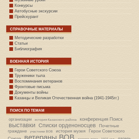
Конкурсы
Автобусные экскурсии
Прейскурант
СПРАВОЧНЫЕ МАТЕРИАЛЫ
Методические разработки
Статьи
Библиография
ВОЕННАЯ ИСТОРИЯ
С.КАЗАНСКОЕ
Герои Советского Союза
Труженики тыла
Воспоминания ветеранов
Фронтовые письма
Документы войны
Казанцы и Великая Отечественная война (1941-1945гг.)
ПОИСК ПО ТЕМАМ
конференция Поиск
организации
история Казанского района
выставки
Списки орденоносцев
Почетные
граждане
история музея
Герои Советского
участники ВОВ
ветераны ВОВ
Союза
лагерь
детские дома
1921 год