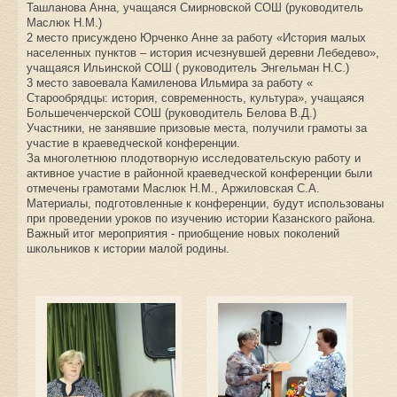
Ташланова Анна, учащаяся Смирновской СОШ (руководитель
Маслюк Н.М.)
2 место присуждено Юрченко Анне за работу «История малых
населенных пунктов – история исчезнувшей деревни Лебедево»,
учащаяся Ильинской СОШ ( руководитель Энгельман Н.С.)
3 место завоевала Камиленова Ильмира за работу «
Старообрядцы: история, современность, культура», учащаяся
Большеченчерской СОШ (руководитель Белова В.Д.)
Участники, не занявшие призовые места, получили грамоты за
участие в краеведческой конференции.
За многолетнюю плодотворную исследовательскую работу и
активное участие в районной краеведческой конференции были
отмечены грамотами Маслюк Н.М., Аржиловская С.А.
Материалы, подготовленные к конференции, будут использованы
при проведении уроков по изучению истории Казанского района.
Важный итог мероприятия - приобщение новых поколений
школьников к истории малой родины.