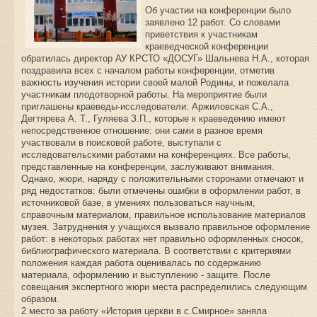
Об участии на конференции было
заявлено 12 работ. Со словами
приветствия к участникам
краеведческой конференции
обратилась директор АУ КРСТО «ДОСУГ» Шальнева Н.А., которая
поздравила всех с началом работы конференции, отметив
важность изучения истории своей малой Родины, и пожелала
участникам плодотворной работы. На мероприятие были
приглашены краеведы-исследователи: Аржиловская С.А.,
Дегтярева А. Т., Гуляева З.П., которые к краеведению имеют
непосредственное отношение: они сами в разное время
участвовали в поисковой работе, выступали с
исследовательскими работами на конференциях. Все работы,
представленные на конференции, заслуживают внимания.
Однако, жюри, наряду с положительными сторонами отмечают и
ряд недостатков: были отмечены ошибки в оформлении работ, в
источниковой базе, в умениях пользоваться научным,
справочным материалом, правильное использование материалов
музея. Затруднения у учащихся вызвало правильное оформление
работ: в некоторых работах нет правильно оформленных сносок,
библиографического материала. В соответствии с критериями
положения каждая работа оценивалась по содержанию
материала, оформлению и выступлению - защите. После
совещания экспертного жюри места распределились следующим
образом.
2 место за работу «История церкви в с.Смирное» заняла