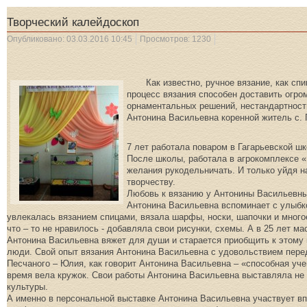
Творческий калейдоскоп
Опубликовано: 03.03.2016 10:45
Просмотров: 1230
Как известно, ручное вязание, как спиц
процесс вязания способен доставить огро
орнаментальных решений, нестандартност
Антонина Васильевна коренной житель с. 
7 лет работала поваром в Гагарьевской шк
После школы, работала в агрокомплексе «
желания рукодельничать. И только уйдя н
творчеству.
Любовь к вязанию у Антонины Васильевны н
Антонина Васильевна вспоминает с улыбкой
увлекалась вязанием спицами, вязала шарфы, носки, шапочки и многое
что – то не нравилось - добавляла свои рисунки, схемы. А в 25 лет ма
Антонина Васильевна вяжет для души и старается приобщить к этому
люди. Свой опыт вязания Антонина Васильевна с удовольствием пере
Песчаного – Юлия, как говорит Антонина Васильевна – «способная учен
время вела кружок. Свои работы Антонина Васильевна выставляла не 
культуры.
А именно в персональной выставке Антонина Васильевна участвует вп