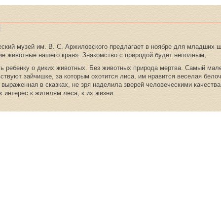
еский музей им. В. С. Аржиловского предлагает в ноябре для младших ш
ие животные нашего края». Знакомство с природой будет неполным,
ь ребенку о диких животных. Без животных природа мертва. Самый мален
ствуют зайчишке, за которым охотится лиса, им нравится веселая белочк
 выраженная в сказках, не зря наделила зверей человеческими качеств
х интерес к жителям леса, к их жизни.